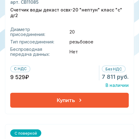
арт. СВ11085
Счетчик воды декаст освх-20 "нептун" класс "с"
дг2
Диаметр
20
присоединения:
Тип присоединения:
резьбовое
Беспроводная
Нет
передача данных:
С НДС
Без НДС
7 811 руб.
9 529₽
В наличии
Купить
С поверкой