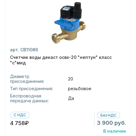
арт. СВ11086
Счетчик воды декаст освх-20 "нептун" класс
"с"мид
Диаметр
20
присоединения:
Тип присоединения:
резьбовое
Беспроводная
Да
передача данных:
С НДС
Без НДС
3 900 руб.
4 758₽
В наличии