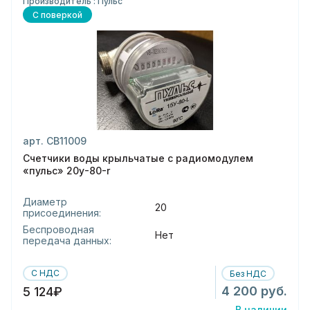
Производитель : Пульс
С поверкой
арт. СВ11009
Счетчики воды крыльчатые с радиомодулем
«пульс» 20у-80-r
Диаметр
20
присоединения:
Беспроводная
Нет
передача данных:
С НДС
Без НДС
4 200 руб.
5 124₽
В наличии