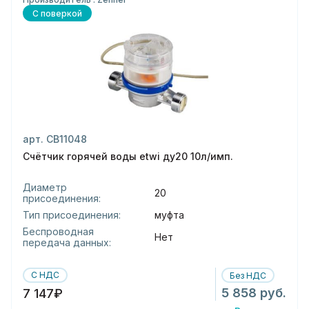
С поверкой
арт. СВ11048
Счётчик горячей воды etwi ду20 10л/имп.
Диаметр
20
присоединения:
Тип присоединения:
муфта
Беспроводная
Нет
передача данных:
С НДС
Без НДС
5 858 руб.
7 147₽