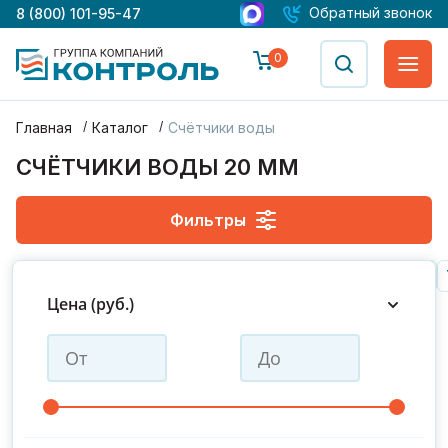
Обратный звонок
8 (800) 101-95-47
0
Главная
Каталог
Счётчики воды
СЧЁТЧИКИ ВОДЫ 20 ММ
Фильтры
Gerrida
Zenner
Пульсар
Декаст
Пульс
Норма
Цена (руб.)
ДУ 15
ДУ 25
ДУ 32
ДУ 50
ДУ 65
ДУ 100
ДУ 100/20
ДУ 20
ДУ 40
ДУ 80
ДУ 125
ДУ 150
ДУ 150/40
ДУ 200
ДУ 50/15
ДУ 65/20
ДУ 80/20