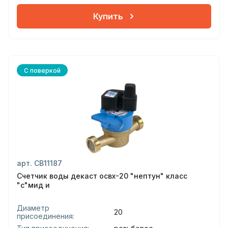
Купить
С поверкой
арт. СВ11187
Счетчик воды декаст освх-20 "нептун" класс
"с"мид и
Диаметр
20
присоединения: