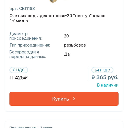
арт. СВ11188
Счетчик воды декаст освх-20 "нептун" класс
"с"мид р
Диаметр
20
присоединения:
Тип присоединения:
резьбовое
Беспроводная
Да
передача данных:
С НДС
Без НДС
9 365 руб.
11 425₽
В наличии
Купить
Производитель : Zenner