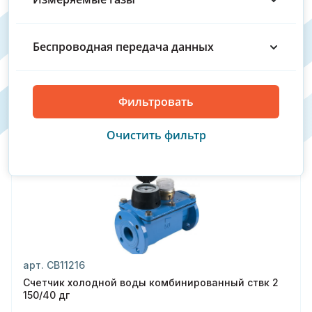
305 147 руб.
372 279₽
125
В наличии
Беспроводная передача данных
150
Купить
150/40
200
50/15
С поверкой
65/20
80/20
арт. СВ11216
Счетчик холодной воды комбинированный ствк 2
150/40 дг