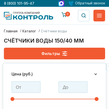
Обратный звонок
8 (800) 101-95-47
0
Главная
Каталог
Счётчики воды
СЧЁТЧИКИ ВОДЫ 150/40 ММ
Фильтры
Gerrida
Zenner
Пульсар
Декаст
Пульс
Норма
Цена (руб.)
ДУ 15
ДУ 25
ДУ 32
ДУ 50
ДУ 65
ДУ 100
ДУ 100/20
ДУ 20
ДУ 40
ДУ 80
ДУ 125
ДУ 150
ДУ 150/40
ДУ 200
ДУ 50/15
ДУ 65/20
ДУ 80/20