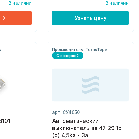
В наличии
В наличии
Узнать цену
с
Производитель : ТехноТерм
С поверкой
арт. СУ4050
3101
Автоматический
выключатель ва 47-29 1p
(c) 4,5ka - 3а