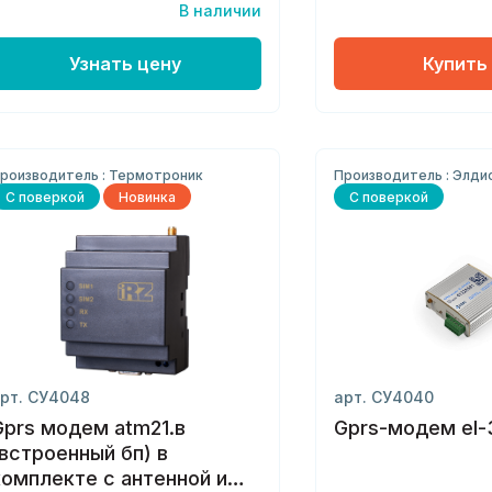
В наличии
Узнать цену
Купить
роизводитель : Термотроник
Производитель : Элди
С поверкой
Новинка
С поверкой
рт. СУ4048
арт. СУ4040
Gprs модем atm21.в
Gprs-модем el-
(встроенный бп) в
комплекте с антенной и