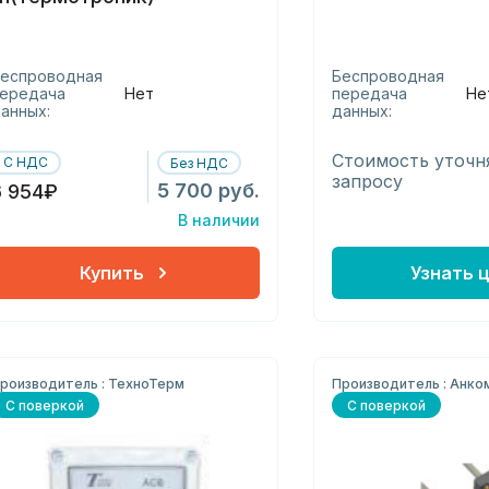
еспроводная
Беспроводная
ередача
Нет
передача
Не
анных:
данных:
Стоимость уточн
С НДС
Без НДС
запросу
5 700 руб.
6 954₽
В наличии
Купить
Узнать 
роизводитель : ТехноТерм
Производитель : Анко
С поверкой
С поверкой