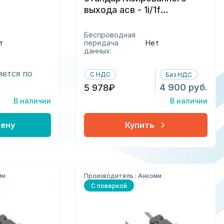
выхода асв - 1i/1f
(технотерм)
Беспроводная
т
передача
Нет
данных:
яется по
С НДС
Без НДС
4 900 руб.
5 978₽
В наличии
В наличии
цену
Купить
ми
Производитель : Анкоми
С поверкой