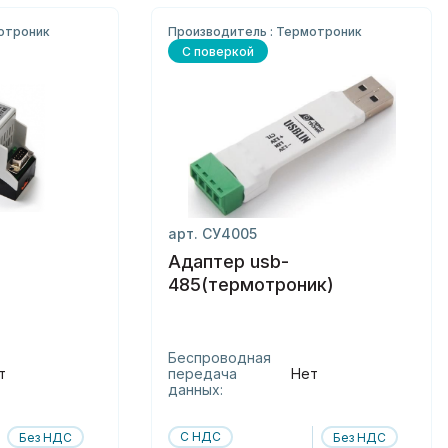
отроник
Производитель : Термотроник
С поверкой
арт. СУ4005
Адаптер usb-
485(термотроник)
Беспроводная
т
передача
Нет
данных:
С НДС
Без НДС
Без НДС