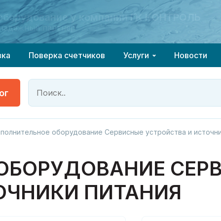
 оборудование у компании ГК КОНТРОЛЬ
 оборудование у компании ГК КОНТРОЛЬ
надёжный партнёр
надёжный партнёр
вка
Поверка счетчиков
Услуги
Новости
ог
полнительное оборудование Сервисные устройства и источни
ОБОРУДОВАНИЕ СЕР
ОЧНИКИ ПИТАНИЯ