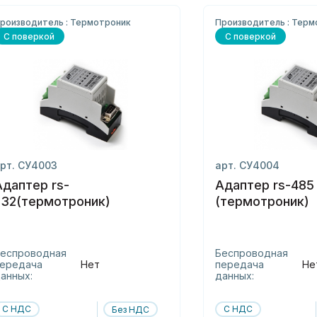
роизводитель : Термотроник
Производитель : Терм
С поверкой
С поверкой
рт. СУ4003
арт. СУ4004
Адаптер rs-
Адаптер rs-485
232(термотроник)
(термотроник)
еспроводная
Беспроводная
ередача
Нет
передача
Не
анных:
данных:
С НДС
С НДС
Без НДС