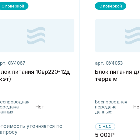
С поверкой
С поверкой
рт. СУ4067
арт. СУ4053
Блок питания 10вр220-12д
Блок питания д
кэт)
терра м
еспроводная
Беспроводная
ередача
Нет
передача
Не
анных:
данных:
Стоимость уточняется по
С НДС
запросу
5 002₽