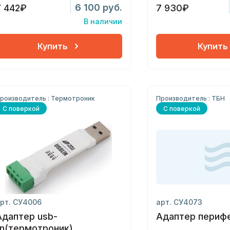
6 100 руб.
7 442₽
7 930₽
В наличии
Купить
Купить
роизводитель : Термотроник
Производитель : ТБН
С поверкой
С поверкой
рт. СУ4006
арт. СУ4073
Адаптер usb-
Адаптер перифе
lin(термотроник)