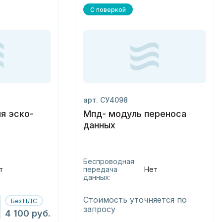
С поверкой
арт. СУ4098
ля эско-
Мпд- модуль переноса
данных
Беспроводная
т
передача
Нет
данных:
Стоимость уточняется по
Без НДС
запросу
4 100 руб.