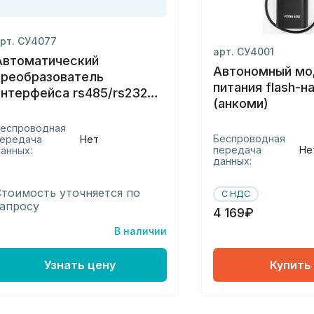
рт. СУ4077
арт. СУ4001
Автоматический
Автономный мо
преобразователь
питания flash-н
интерфейса rs485/rs232
(анкоми)
апи-5)
еспроводная
Беспроводная
ередача
Нет
передача
Не
анных:
данных:
Стоимость уточняется по
С НДС
запросу
4 169₽
В наличии
Узнать цену
Купить