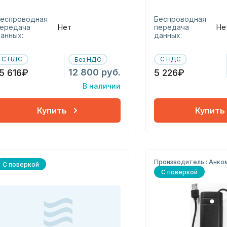
кабелем rs-232
еспроводная
Беспроводная
ередача
Нет
передача
Не
анных:
данных:
С НДС
С НДС
Без НДС
12 800 руб.
15 616₽
5 226₽
В наличии
Купить
Купить
Производитель : Анко
С поверкой
С поверкой