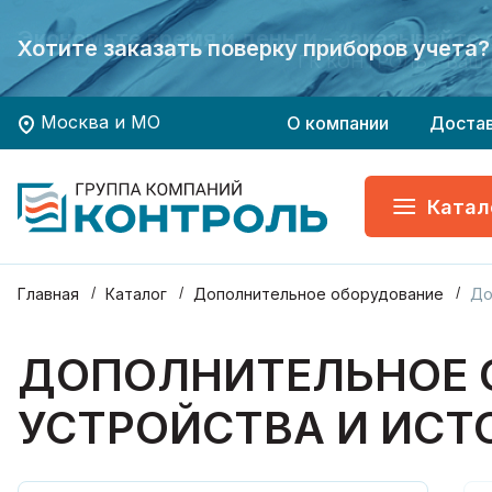
Экономьте время и деньги - заказывайте
Экономьте время и деньги - заказывайте
Хотите заказать поверку приборов учета?
Хотите заказать поверку приборов учета?
ГК КОНТРОЛЬ - Ваш 
ГК КОНТРОЛЬ - Ваш 
Москва и МО
О компании
Доста
Катал
Главная
Каталог
Дополнительное оборудование
До
ДОПОЛНИТЕЛЬНОЕ 
УСТРОЙСТВА И ИСТ