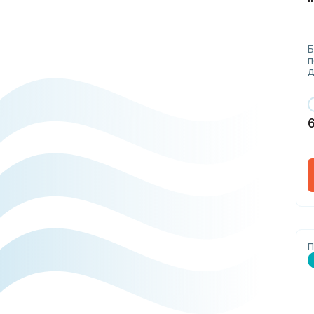
Б
п
д
П