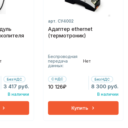
арт. СУ4002
дуль
Адаптер ethernet
акопителя
(термотроник)
Беспроводная
т
передача
Нет
данных:
С НДС
Без НДС
Без НДС
3 417 руб.
8 300 руб.
10 126₽
В наличии
В наличии
Купить