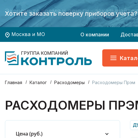
Экономьте время и деньги - заказывайте
Экономьте время и деньги - заказывайте
Хотите заказать поверку приборов учета?
Хотите заказать поверку приборов учета?
ГК КОНТРОЛЬ - Ваш 
ГК КОНТРОЛЬ - Ваш 
Москва и МО
О компании
Доста
Катал
Главная
Каталог
Расходомеры
Расходомеры Прэм
РАСХОДОМЕРЫ ПРЭ
ДУ
Цена (руб.)