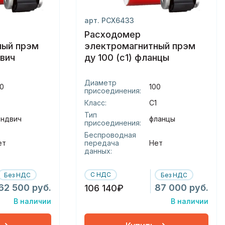
арт. РСХ6433
Расходомер
ный прэм
электромагнитный прэм
двич
ду 100 (с1) фланцы
Диаметр
0
100
присоединения:
Класс:
С1
Тип
эндвич
фланцы
присоединения:
Беспроводная
ет
передача
Нет
данных:
С НДС
Без НДС
Без НДС
62 500 руб.
87 000 руб.
106 140₽
В наличии
В наличии