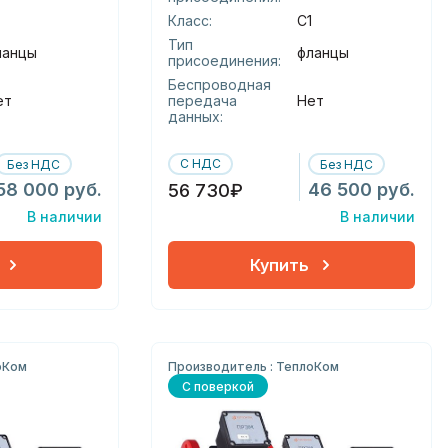
Класс:
С1
Тип
ланцы
фланцы
присоединения:
Беспроводная
ет
передача
Нет
данных:
С НДС
Без НДС
Без НДС
58 000 руб.
46 500 руб.
56 730₽
В наличии
В наличии
Купить
оКом
Производитель : ТеплоКом
С поверкой