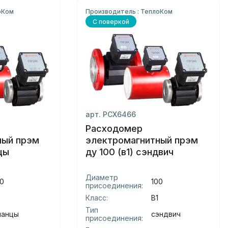
оКом
Производитель : ТеплоКом
С поверкой
арт. РСХ6466
Расходомер
ный прэм
электромагнитный прэм
цы
ду 100 (в1) сэндвич
Диаметр
0
100
присоединения:
Класс:
В1
Тип
ланцы
сэндвич
присоединения: