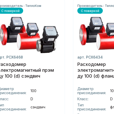
роизводитель : ТеплоКом
Производитель : Тепл
С поверкой
С поверкой
рт. РСХ6468
арт. РСХ6434
Расходомер
Расходомер
электромагнитный прэм
электромагнит
ду 100 (d) сэндвич
ду 100 (d) флан
Диаметр
Диаметр
100
10
рисоединения:
присоединения:
ласс:
D
Класс:
D
ип
Тип
сэндвич
ф
рисоединения:
присоединения: