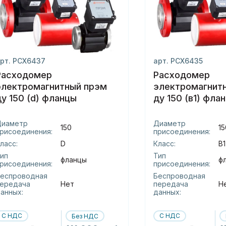
рт. РСХ6437
арт. РСХ6435
Расходомер
Расходомер
электромагнитный прэм
электромагнит
ду 150 (d) фланцы
ду 150 (в1) фла
Диаметр
Диаметр
150
15
рисоединения:
присоединения:
ласс:
D
Класс:
В1
ип
Тип
фланцы
ф
рисоединения:
присоединения:
еспроводная
Беспроводная
ередача
Нет
передача
Н
анных:
данных:
С НДС
С НДС
Без НДС