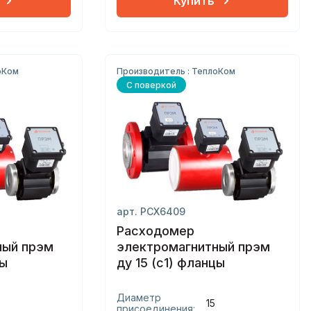
Купить
оКом
Производитель : ТеплоКом
С поверкой
арт. РСХ6409
Расходомер
ный прэм
электромагнитный прэм
цы
ду 15 (с1) фланцы
Диаметр
15
присоединения: