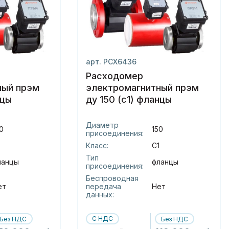
арт. РСХ6436
Расходомер
ный прэм
электромагнитный прэм
нцы
ду 150 (с1) фланцы
Диаметр
0
150
присоединения:
Класс:
С1
Тип
ланцы
фланцы
присоединения:
Беспроводная
ет
передача
Нет
данных:
С НДС
Без НДС
Без НДС