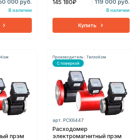
50 000 руб.
119 000 руб.
145 180₽
В наличии
В наличии
Купить
оКом
Производитель : ТеплоКом
С поверкой
арт. РСХ6447
Расходомер
ный прэм
электромагнитный прэм