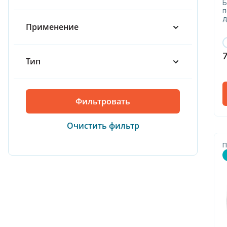
Б
п
д
Применение
Тип
П