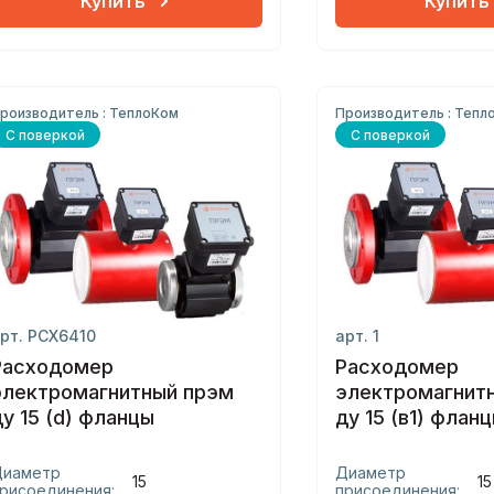
Купить
Купить
роизводитель : ТеплоКом
Производитель : Тепл
С поверкой
С поверкой
рт. РСХ6410
арт. 1
Расходомер
Расходомер
электромагнитный прэм
электромагнит
ду 15 (d) фланцы
ду 15 (в1) флан
Диаметр
Диаметр
15
15
рисоединения:
присоединения: