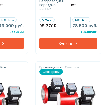
Беспроводная
ет
передача
Нет
данных:
С НДС
Без НДС
Без НДС
83 000 руб.
78 500 руб.
95 770₽
В наличии
В наличии
Купить
оКом
Производитель : ТеплоКом
С поверкой