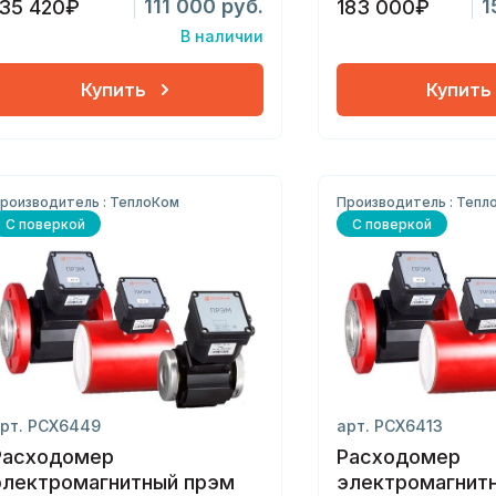
111 000 руб.
1
135 420₽
183 000₽
В наличии
Купить
Купить
роизводитель : ТеплоКом
Производитель : Тепл
С поверкой
С поверкой
рт. РСХ6449
арт. РСХ6413
Расходомер
Расходомер
электромагнитный прэм
электромагнит