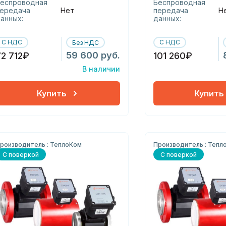
еспроводная
Беспроводная
ередача
Нет
передача
Н
анных:
данных:
С НДС
С НДС
Без НДС
59 600 руб.
72 712₽
101 260₽
В наличии
Купить
Купить
роизводитель : ТеплоКом
Производитель : Тепл
С поверкой
С поверкой