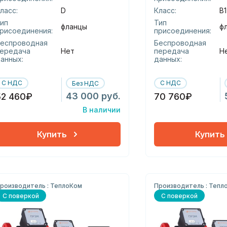
ласс:
D
Класс:
В1
ип
Тип
фланцы
ф
рисоединения:
присоединения:
еспроводная
Беспроводная
ередача
Нет
передача
Н
анных:
данных:
С НДС
С НДС
Без НДС
43 000 руб.
52 460₽
70 760₽
В наличии
Купить
Купить
роизводитель : ТеплоКом
Производитель : Тепл
С поверкой
С поверкой