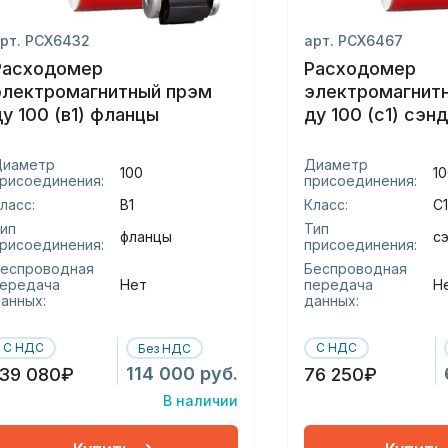
рт. РСХ6432
арт. РСХ6467
Расходомер
Расходомер
электромагнитный прэм
электромагнит
ду 100 (в1) фланцы
ду 100 (с1) сэн
Диаметр
Диаметр
100
10
рисоединения:
присоединения:
ласс:
В1
Класс:
С1
ип
Тип
фланцы
с
рисоединения:
присоединения:
еспроводная
Беспроводная
ередача
Нет
передача
Н
анных:
данных:
С НДС
С НДС
Без НДС
114 000 руб.
139 080₽
76 250₽
В наличии