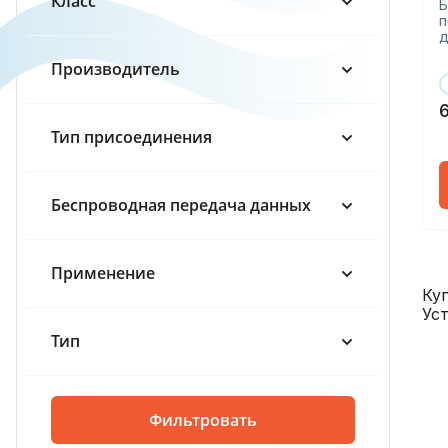
Класс
65
Б
п
д
80
Производитель
100
150
Тип присоединения
200
Беспроводная передача данных
250
300
Применение
Ку
Ус
Тип