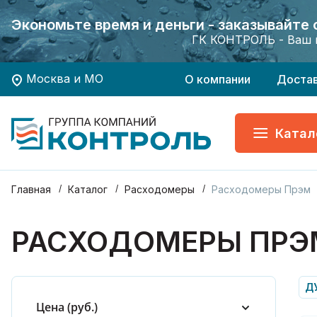
Экономьте время и деньги - заказывайте
Экономьте время и деньги - заказывайте
Хотите заказать поверку приборов учета?
Хотите заказать поверку приборов учета?
ГК КОНТРОЛЬ - Ваш 
ГК КОНТРОЛЬ - Ваш 
Москва и МО
О компании
Доста
Катал
Главная
Каталог
Расходомеры
Расходомеры Прэм
РАСХОДОМЕРЫ ПРЭ
ДУ
Цена (руб.)