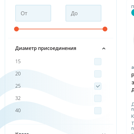
П
Диаметр присоединения
15
а
20
25
32
п
40
К
50
Т
п