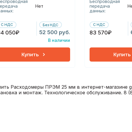
еспроводная
Беспроводная
ередача
Нет
передача
Н
анных:
данных:
С НДС
С НДС
Без НДС
52 500 руб.
64 050₽
83 570₽
В наличии
Купить
Купить
пить Расходомеры ПРЭМ 25 мм в интернет-магазине gk
тановка и монтаж. Технологическое обслуживание. 8 (8