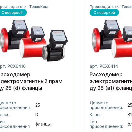
роизводитель : ТеплоКом
Производитель : Тепл
С поверкой
С поверкой
рт. РСХ6416
арт. РСХ6414
Расходомер
Расходомер
электромагнитный прэм
электромагнит
ду 25 (d) фланцы
ду 25 (в1) флан
Диаметр
Диаметр
25
2
рисоединения:
присоединения:
ласс:
D
Класс:
В1
ип
Тип
фланцы
ф
рисоединения:
присоединения: