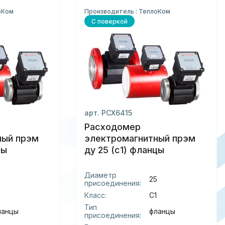
оКом
Производитель : ТеплоКом
С поверкой
арт. РСХ6415
Расходомер
ный прэм
электромагнитный прэм
цы
ду 25 (с1) фланцы
Диаметр
5
25
присоединения:
Класс:
С1
Тип
ланцы
фланцы
присоединения: