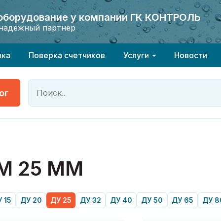
 оборудование у компании ГК КОНТРОЛЬ
 оборудование у компании ГК КОНТРОЛЬ
надёжный партнёр
надёжный партнёр
вка
Поверка счетчиков
Услуги
Новости
ог
М 25 ММ
 15
ДУ 20
ДУ 25
ДУ 32
ДУ 40
ДУ 50
ДУ 65
ДУ 8