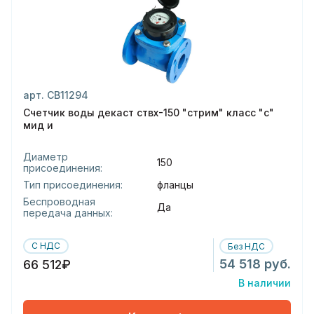
арт. СВ11294
Счетчик воды декаст ствх-150 "стрим" класс "с"
мид и
Диаметр
150
присоединения:
Тип присоединения:
фланцы
Беспроводная
Да
передача данных:
С НДС
Без НДС
54 518 руб.
66 512₽
В наличии