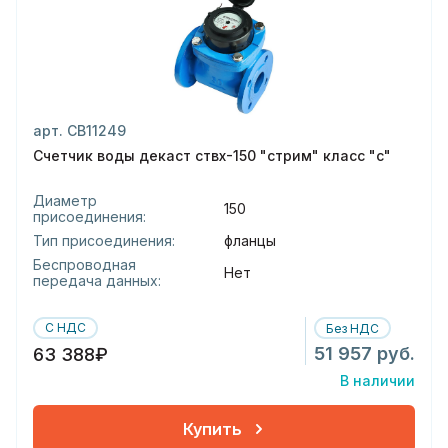
арт. СВ11249
Счетчик воды декаст ствх-150 "стрим" класс "с"
Диаметр
150
присоединения:
Тип присоединения:
фланцы
Беспроводная
Нет
передача данных:
С НДС
Без НДС
51 957 руб.
63 388₽
В наличии
Купить