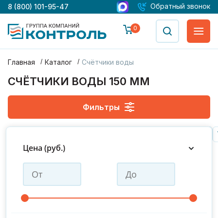
Обратный звонок
8 (800) 101-95-47
0
Главная
Каталог
Счётчики воды
СЧЁТЧИКИ ВОДЫ 150 ММ
Фильтры
Gerrida
Zenner
Пульсар
Декаст
Пульс
Норма
Цена (руб.)
ДУ 15
ДУ 25
ДУ 32
ДУ 50
ДУ 65
ДУ 100
ДУ 100/20
ДУ 20
ДУ 40
ДУ 80
ДУ 125
ДУ 150
ДУ 150/40
ДУ 200
ДУ 50/15
ДУ 65/20
ДУ 80/20