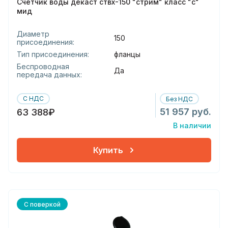
Счетчик воды декаст ствх-150 "стрим" класс "с"
мид
Диаметр
150
присоединения:
Тип присоединения:
фланцы
Беспроводная
Да
передача данных:
С НДС
Без НДС
51 957 руб.
63 388₽
В наличии
Купить
С поверкой