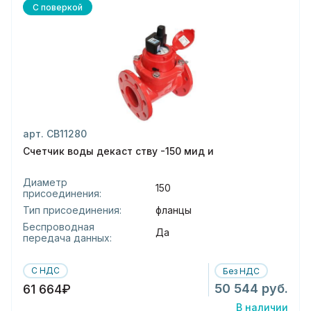
С поверкой
арт. СВ11280
Счетчик воды декаст ству -150 мид и
Диаметр
150
присоединения:
Тип присоединения:
фланцы
Беспроводная
Да
передача данных:
С НДС
Без НДС
50 544 руб.
61 664₽
В наличии