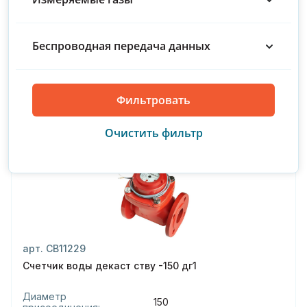
В наличии
125
Беспроводная передача данных
150
Купить
150/40
200
С поверкой
50/15
65/20
80/20
арт. СВ11229
Счетчик воды декаст ству -150 дг1
Диаметр
150