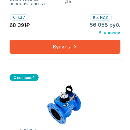
Да
передача данных:
С НДС
Без НДС
56 058 руб.
68 391₽
В наличии
Купить
С поверкой