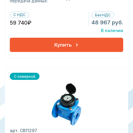
передача данных:
С НДС
Без НДС
48 967 руб.
59 740₽
В наличии
Купить
С поверкой
арт. СВ11297