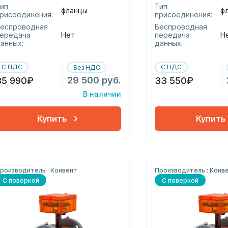
ип
Тип
фланцы
ф
рисоединения:
присоединения:
еспроводная
Беспроводная
ередача
Нет
передача
Н
анных:
данных:
С НДС
С НДС
Без НДС
29 500 руб.
35 990₽
33 550₽
В наличии
Купить
Купить
роизводитель : Конвент
Производитель : Конв
С поверкой
С поверкой