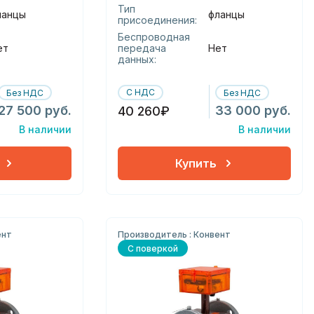
Тип
ланцы
фланцы
присоединения:
Беспроводная
ет
передача
Нет
данных:
С НДС
Без НДС
Без НДС
27 500 руб.
33 000 руб.
40 260₽
В наличии
В наличии
Купить
ент
Производитель : Конвент
С поверкой