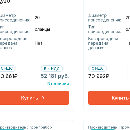
ду20
Диаметр
Диаметр
20
2
рисоединения:
присоединения:
ип
Тип
фланцы
ф
рисоединения:
присоединения:
еспроводная
Беспроводная
ередача
Нет
передача
Н
анных:
данных:
С НДС
С НДС
Без НДС
52 181 руб.
63 661₽
70 992₽
В наличии
Купить
Купить
роизводитель : Промприбор
Производитель : Про