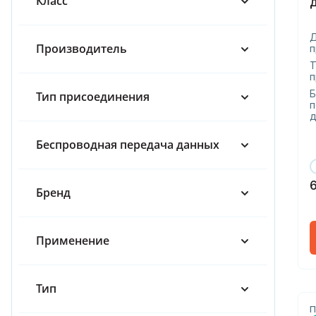
Класс
65
80
Производитель
п
100
Т
п
150
Б
Тип присоединения
п
200
д
Беспроводная передача данных
250
300
Бренд
400
Ду 15
Применение
Тип
П