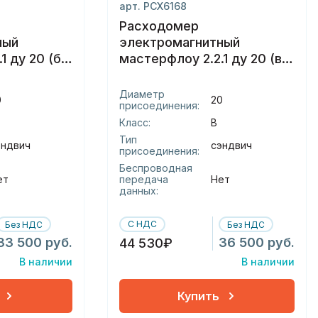
арт. РСХ6168
Расходомер
ный
электромагнитный
1 ду 20 (б)
мастерфлоу 2.2.1 ду 20 (в)
сэндвич
Диаметр
0
20
присоединения:
Класс:
В
Тип
эндвич
сэндвич
присоединения:
Беспроводная
ет
передача
Нет
данных:
С НДС
Без НДС
Без НДС
33 500 руб.
36 500 руб.
44 530₽
В наличии
В наличии
Купить