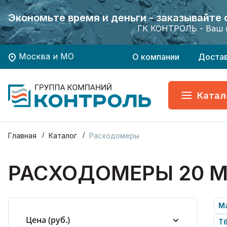
Экономьте время и деньги - заказывайте
Экономьте время и деньги - заказывайте
Хотите заказать поверку приборов учета?
Хотите заказать поверку приборов учета?
ГК КОНТРОЛЬ - Ваш 
ГК КОНТРОЛЬ - Ваш 
Москва и МО
О компании
Доста
Катал
Главная
Каталог
Расходомеры
РАСХОДОМЕРЫ 20 
М
Цена (руб.)
Тб