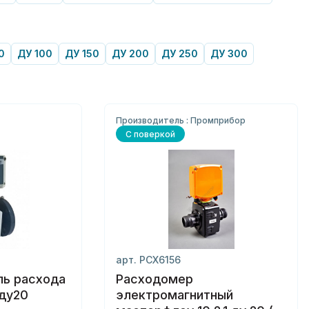
0
ДУ 100
ДУ 150
ДУ 200
ДУ 250
ДУ 300
Производитель : Промприбор
С поверкой
арт. РСХ6156
ль расхода
Расходомер
 ду20
электромагнитный