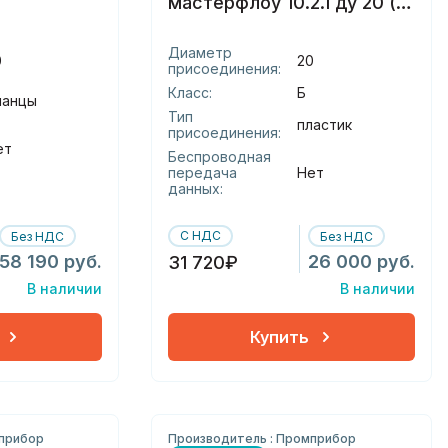
мастерфлоу 10.2.1 ду 20 (б)
пластик
Диаметр
0
20
присоединения:
Класс:
Б
ланцы
Тип
пластик
присоединения:
ет
Беспроводная
передача
Нет
данных:
С НДС
Без НДС
Без НДС
58 190 руб.
26 000 руб.
31 720₽
В наличии
В наличии
Купить
мприбор
Производитель : Промприбор