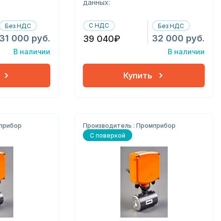
данных:
С НДС
Без НДС
Без НДС
31 000 руб.
32 000 руб.
39 040₽
В наличии
В наличии
Купить
мприбор
Производитель : Промприбор
С поверкой