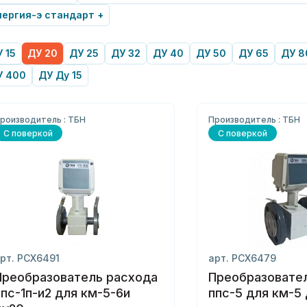
ергия-э стандарт +
 15
ДУ 20
ДУ 25
ДУ 32
ДУ 40
ДУ 50
ДУ 65
ДУ 8
У 400
ДУ Ду 15
роизводитель : ТБН
Производитель : ТБН
С поверкой
С поверкой
рт. РСХ6491
арт. РСХ6479
Преобразователь расхода
Преобразовате
с-1п-и2 для км-5-6и
ппс-5 для км-5