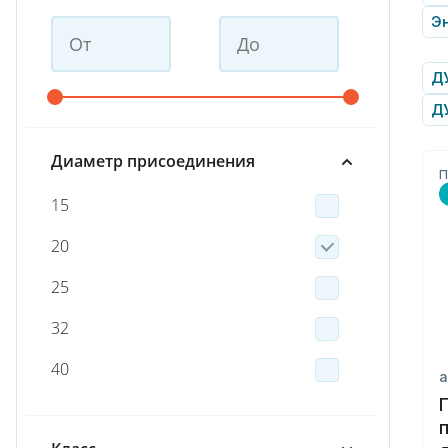
Эн
ДУ
Д
Диаметр присоединения
П
15
20
25
32
40
а
50
пп