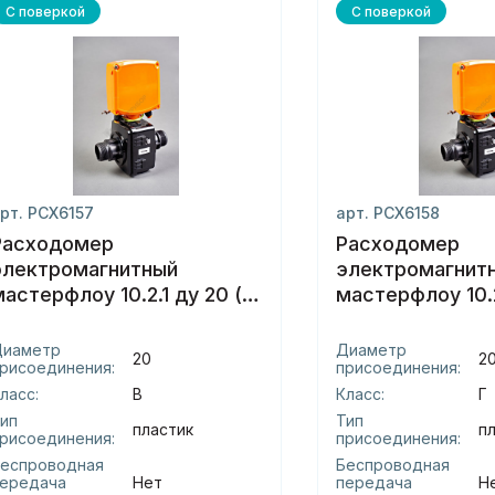
С поверкой
С поверкой
рт. РСХ6157
арт. РСХ6158
Расходомер
Расходомер
электромагнитный
электромагнит
мастерфлоу 10.2.1 ду 20 (в)
мастерфлоу 10.2.
пластик
пластик
Диаметр
Диаметр
20
2
рисоединения:
присоединения:
ласс:
В
Класс:
Г
ип
Тип
пластик
п
рисоединения:
присоединения:
еспроводная
Беспроводная
ередача
Нет
передача
Н