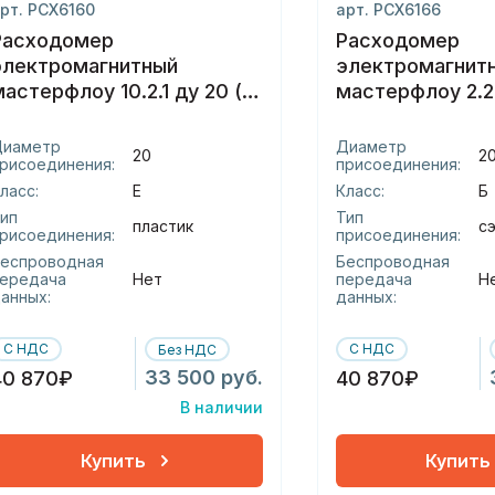
рт. РСХ6160
арт. РСХ6166
Расходомер
Расходомер
электромагнитный
электромагнит
мастерфлоу 10.2.1 ду 20 (е)
мастерфлоу 2.2.
пластик
сэндвич
Диаметр
Диаметр
20
2
рисоединения:
присоединения:
ласс:
Е
Класс:
Б
ип
Тип
пластик
с
рисоединения:
присоединения:
еспроводная
Беспроводная
ередача
Нет
передача
Н
анных:
данных:
С НДС
С НДС
Без НДС
33 500 руб.
40 870₽
40 870₽
В наличии
Купить
Купить