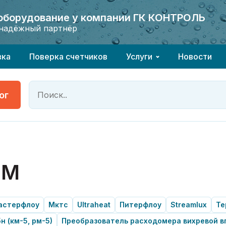
 оборудование у компании ГК КОНТРОЛЬ
 оборудование у компании ГК КОНТРОЛЬ
надёжный партнёр
надёжный партнёр
вка
Поверка счетчиков
Услуги
Новости
ог
ММ
астерфлоу
Мктс
Ultraheat
Питерфлоу
Streamlux
Те
н (км-5, рм-5)
Преобразователь расходомера вихревой в