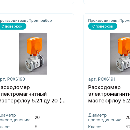
роизводитель : Промприбор
Производитель : Про
С поверкой
С поверкой
рт. РСХ6190
арт. РСХ6191
Расходомер
Расходомер
электромагнитный
электромагнит
мастерфлоу 5.2.1 ду 20 (б)
мастерфлоу 5.2.
фланцы
(б2) фланцы
Диаметр
Диаметр
20
2
рисоединения:
присоединения:
ласс:
Б
Класс:
Б