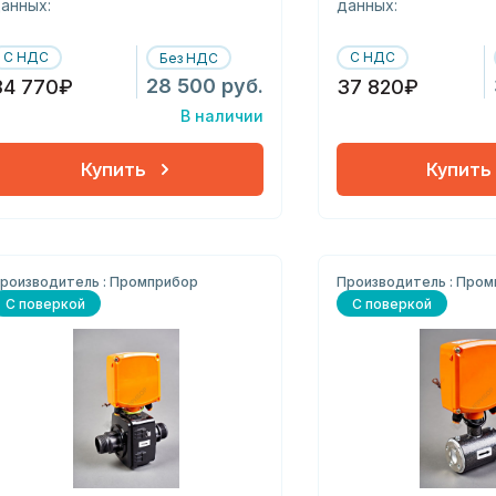
анных:
данных:
С НДС
С НДС
Без НДС
28 500 руб.
34 770₽
37 820₽
В наличии
Купить
Купить
роизводитель : Промприбор
Производитель : Про
С поверкой
С поверкой