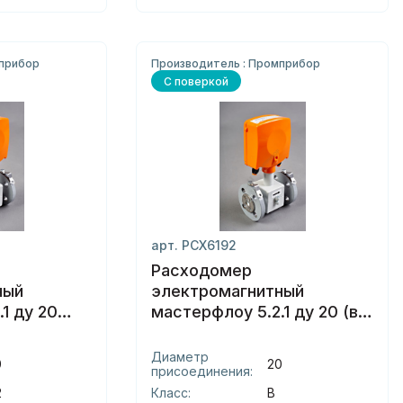
мприбор
Производитель : Промприбор
С поверкой
арт. РСХ6192
Расходомер
ный
электромагнитный
1 ду 20
мастерфлоу 5.2.1 ду 20 (в)
фланцы
Диаметр
0
20
присоединения:
2
Класс:
В