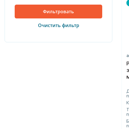
а
п
К
Т
п
Б
п