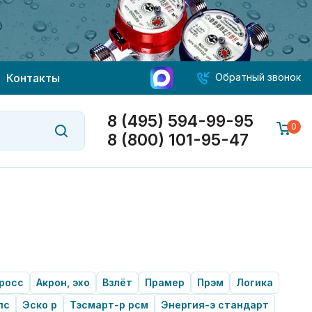
Контакты
Обратный звонок
8 (495) 594-99-95
0
8 (800) 101-95-47
росс
Акрон, эхо
Взлёт
Прамер
Прэм
Логика
пс
Эско р
Тэсмарт-р рсм
Энергия-э стандарт