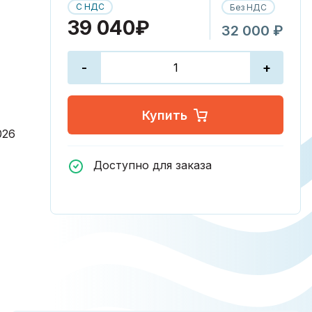
С НДС
Без НДС
39 040₽
32 000 ₽
-
+
Купить
026
Доступно для заказа