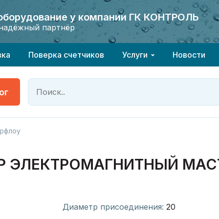
 оборудование у компании ГК КОНТРОЛЬ
 оборудование у компании ГК КОНТРОЛЬ
надёжный партнёр
надёжный партнёр
вка
Поверка счетчиков
Услуги
Новости
ог
рфлоу
ЭЛЕКТРОМАГНИТНЫЙ МАСТЕР
Диаметр присоединения:
20