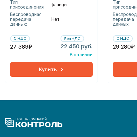
Тип
Тип
фланцы
присоединения:
присоедин
Беспроводная
Беспровод
передача
Нет
передача
данных:
данных:
С НДС
С НДС
Без НДС
22 450 руб.
27 389₽
29 280₽
В наличии
Купить