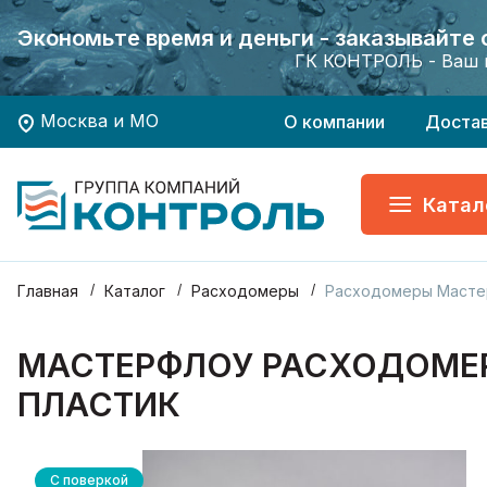
Экономьте время и деньги - заказывайте
Экономьте время и деньги - заказывайте
Хотите заказать поверку приборов учета?
Хотите заказать поверку приборов учета?
ГК КОНТРОЛЬ - Ваш 
ГК КОНТРОЛЬ - Ваш 
Москва и МО
О компании
Доста
Катал
Главная
Каталог
Расходомеры
Расходомеры Масте
МАСТЕРФЛОУ РАСХОДОМЕР 
ПЛАСТИК
С поверкой