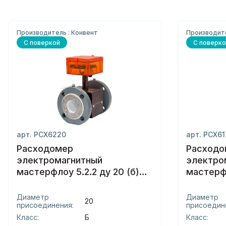
Производитель : Конвент
Производит
С поверкой
С поверко
арт. РСХ6220
арт. РСХ6
Расходомер
Расходо
электромагнитный
электро
мастерфлоу 5.2.2 ду 20 (б)
мастерфл
фланцы
сэндвич
Диаметр
Диаметр
20
присоединения:
присоедин
Класс:
Б
Класс: