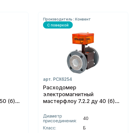
Производитель : Конвент
С поверкой
арт. РСХ6254
Расходомер
электромагнитный
50 (б)
мастерфлоу 7.2.2 ду 40 (б)
фланцы
Диаметр
40
присоединения:
Класс:
Б