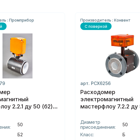
ель : Промприбор
Производитель : Конвент
й
С поверкой
179
арт. РСХ6256
мер
Расходомер
магнитный
электромагнитный
оу 2.2.1 ду 50 (б2)
мастерфлоу 7.2.2 ду 
фланцы
Диаметр
50
50
ения:
присоединения:
Б2
Класс:
Б