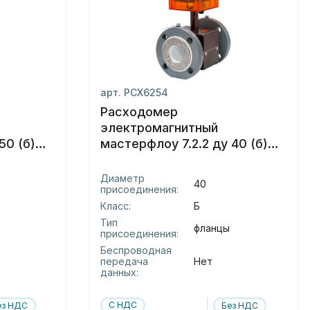
арт. РСХ6254
Расходомер
электромагнитный
50 (б)
мастерфлоу 7.2.2 ду 40 (б)
фланцы
Диаметр
40
присоединения:
Класс:
Б
Тип
фланцы
присоединения:
Беспроводная
передача
Нет
данных:
С НДС
ез НДС
Без НДС