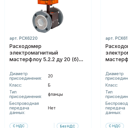
арт. РСХ6220
арт. РСХ6
Расходомер
Расходо
электромагнитный
электро
мастерфлоу 5.2.2 ду 20 (б)
мастерфл
фланцы
сэндвич
Диаметр
Диаметр
20
присоединения:
присоедин
Класс:
Б
Класс:
Тип
Тип
фланцы
присоединения:
присоедин
Беспроводная
Беспровод
передача
Нет
передача
данных:
данных:
С НДС
С НДС
Без НДС