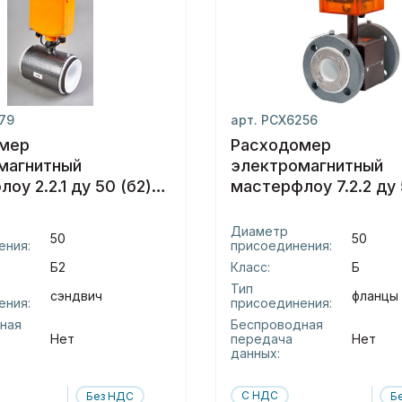
179
арт. РСХ6256
мер
Расходомер
магнитный
электромагнитный
оу 2.2.1 ду 50 (б2)
мастерфлоу 7.2.2 ду 
фланцы
Диаметр
50
50
ения:
присоединения:
Б2
Класс:
Б
Тип
сэндвич
фланцы
ения:
присоединения:
ная
Беспроводная
Нет
передача
Нет
данных:
С НДС
Без НДС
Б