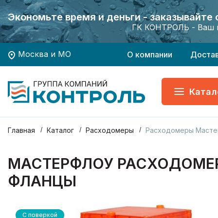
Экономьте время и деньги - заказывайте
Экономьте время и деньги - заказывайте
Хотите заказать поверку приборов учета?
Хотите заказать поверку приборов учета?
ГК КОНТРОЛЬ - Ваш 
ГК КОНТРОЛЬ - Ваш 
Москва и МО
О компании
Доста
Катал
Главная
Каталог
Расходомеры
Расходомеры Масте
МАСТЕРФЛОУ РАСХОДОМЕР 
ФЛАНЦЫ
С поверкой