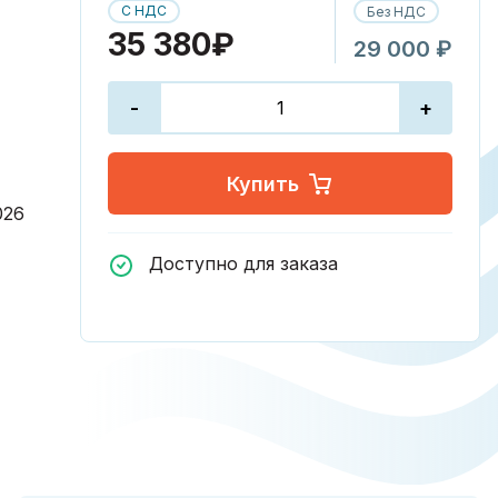
С НДС
Без НДС
35 380₽
29 000 ₽
-
+
Купить
026
Доступно для заказа