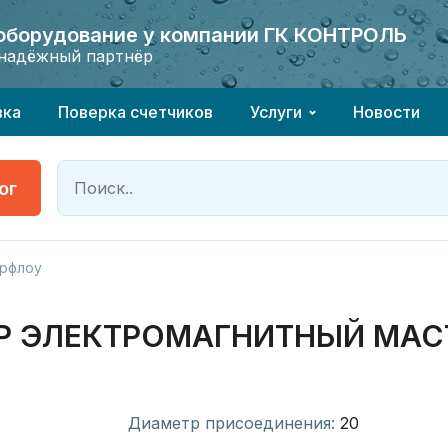
 оборудование у компании ГК КОНТРОЛЬ
 оборудование у компании ГК КОНТРОЛЬ
надёжный партнёр
надёжный партнёр
вка
Поверка счетчиков
Услуги
Новости
ог
рфлоу
ЭЛЕКТРОМАГНИТНЫЙ МАСТЕР
Диаметр присоединения:
20