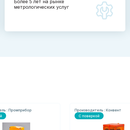
Более 5 лет на рынке
метрологических услуг
ель : Промприбор
Производитель : Конвент
й
С поверкой