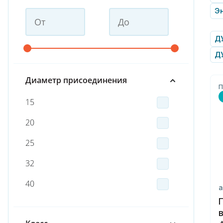
Эн
ДУ
Д
Диаметр присоединения
П
15
20
25
32
40
а
50