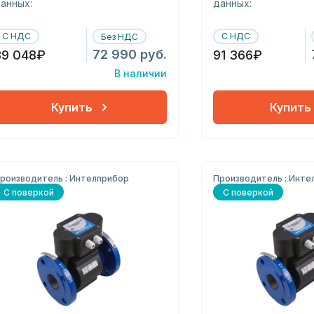
анных:
данных:
С НДС
С НДС
Без НДС
72 990 руб.
89 048₽
91 366₽
В наличии
Купить
Купить
роизводитель : Интелприбор
Производитель : Инте
С поверкой
С поверкой