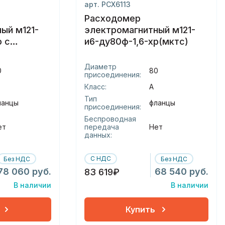
арт. РСХ6113
Расходомер
ый м121-
электромагнитный м121-
р с
и6-ду80ф-1,6-хр(мктс)
тс)
Диаметр
0
80
присоединения:
Класс:
А
Тип
ланцы
фланцы
присоединения:
Беспроводная
ет
передача
Нет
данных:
С НДС
Без НДС
Без НДС
78 060 руб.
68 540 руб.
83 619₽
В наличии
В наличии
Купить