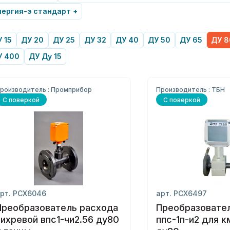
ергия-э стандарт +
 15
ДУ 20
ДУ 25
ДУ 32
ДУ 40
ДУ 50
ДУ 65
ДУ 8
У 400
ДУ Ду 15
роизводитель : Промприбор
Производитель : ТБН
С поверкой
С поверкой
рт. РСХ6046
арт. РСХ6497
Преобразователь расхода
Преобразовате
вихревой впс1-чи2.56 ду80
ппс-1п-и2 для км-5-6и