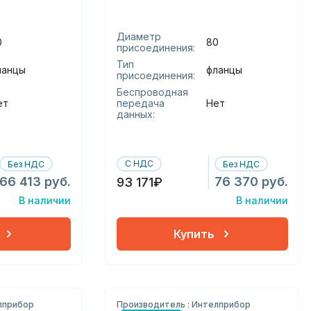
Диаметр
0
80
присоединения:
Тип
ланцы
фланцы
присоединения:
Беспроводная
ет
передача
Нет
данных:
С НДС
Без НДС
Без НДС
66 413 руб.
76 370 руб.
93 171₽
В наличии
В наличии
Купить
лприбор
Производитель : Интелприбор