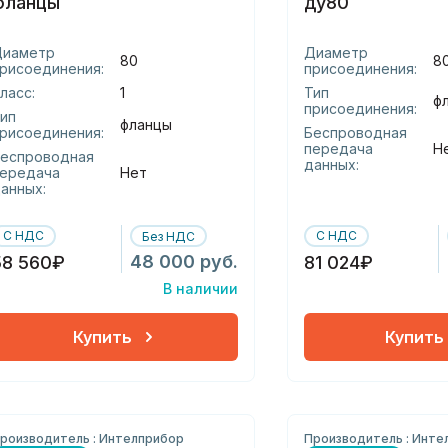
фланцы
ду80
Диаметр
Диаметр
80
8
рисоединения:
присоединения:
ласс:
1
Тип
ф
присоединения:
ип
фланцы
рисоединения:
Беспроводная
передача
Н
еспроводная
данных:
ередача
Нет
анных:
С НДС
С НДС
Без НДС
48 000 руб.
58 560₽
81 024₽
В наличии
Купить
Купить
роизводитель : Интелприбор
Производитель : Инте