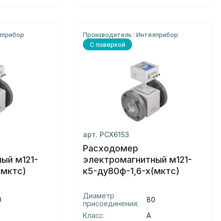
лприбор
Производитель : Интелприбор
С поверкой
арт. РСХ6153
Расходомер
ый м121-
электромагнитный м121-
(мктс)
к5-ду80ф-1,6-х(мктс)
Диаметр
0
80
присоединения:
Класс:
А