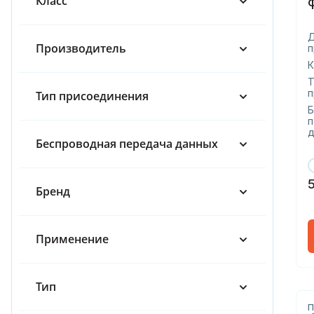
Класс
65
80
Производитель
п
100
К
Т
150
п
Тип присоединения
Б
200
п
д
Беспроводная передача данных
250
300
Бренд
400
Ду 15
Применение
Тип
П