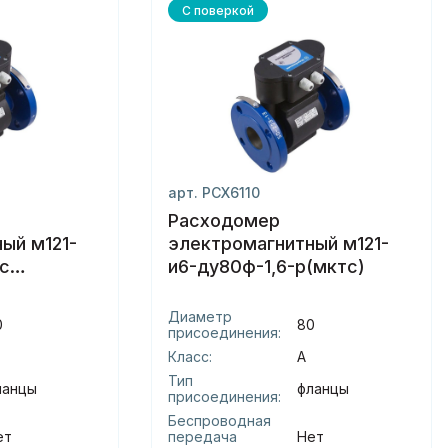
С поверкой
арт. РСХ6110
Расходомер
ый м121-
электромагнитный м121-
 с
и6-ду80ф-1,6-р(мктс)
тс)
Диаметр
0
80
присоединения:
Класс:
А
Тип
ланцы
фланцы
присоединения:
Беспроводная
ет
передача
Нет