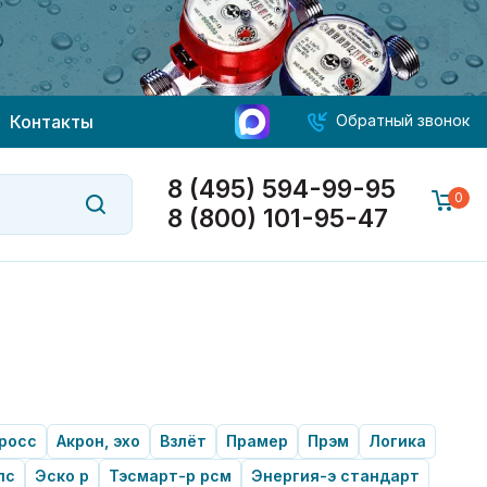
Контакты
Обратный звонок
8 (495) 594-99-95
0
8 (800) 101-95-47
росс
Акрон, эхо
Взлёт
Прамер
Прэм
Логика
пс
Эско р
Тэсмарт-р рсм
Энергия-э стандарт