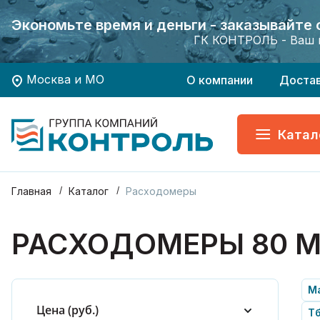
Экономьте время и деньги - заказывайте
Экономьте время и деньги - заказывайте
Хотите заказать поверку приборов учета?
Хотите заказать поверку приборов учета?
ГК КОНТРОЛЬ - Ваш 
ГК КОНТРОЛЬ - Ваш 
Москва и МО
О компании
Доста
Катал
Главная
Каталог
Расходомеры
РАСХОДОМЕРЫ 80 
М
Цена (руб.)
Тб