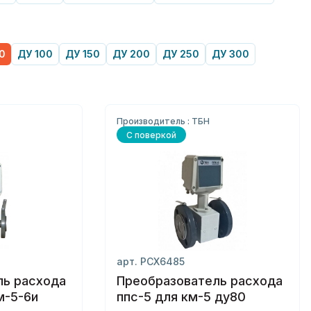
0
ДУ 100
ДУ 150
ДУ 200
ДУ 250
ДУ 300
Производитель : ТБН
С поверкой
арт. РСХ6485
ль расхода
Преобразователь расхода
ппс-5 для км-5 ду80