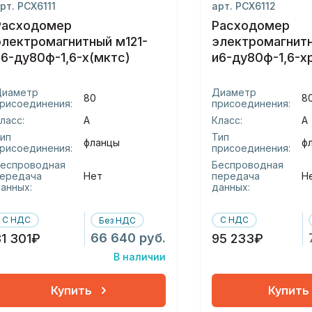
рт. РСХ6111
арт. РСХ6112
Расходомер
Расходомер
электромагнитный м121-
электромагнитн
и6-ду80ф-1,6-х(мктс)
и6-ду80ф-1,6-х
монтажным
комплектом(мк
Диаметр
Диаметр
80
8
рисоединения:
присоединения:
ласс:
А
Класс:
А
ип
Тип
фланцы
ф
рисоединения:
присоединения:
еспроводная
Беспроводная
ередача
Нет
передача
Н
анных:
данных:
С НДС
С НДС
Без НДС
66 640 руб.
81 301₽
95 233₽
В наличии
Купить
Купить