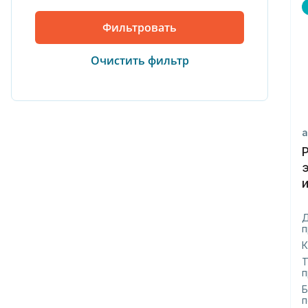
а
п
К
Т
п
Б
п