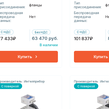
ип
Тип
фланцы
ф
рисоединения:
присоединения:
еспроводная
Беспроводная
ередача
Нет
передача
Н
анных:
данных:
С НДС
С НДС
Без НДС
63 470 руб.
77 433₽
101 837₽
В наличии
Купить
Купить
роизводитель : Интелприбор
Производитель : Инте
С поверкой
С поверкой