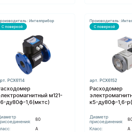
роизводитель : Интелприбор
Производитель : Инте
С поверкой
С поверкой
рт. РСХ6114
арт. РСХ6152
Расходомер
Расходомер
электромагнитный м121-
электромагнитн
и6-ду80ф-1,6(мктс)
к5-ду80ф-1,6-р
Диаметр
Диаметр
80
8
рисоединения:
присоединения:
ласс:
А
Класс:
А