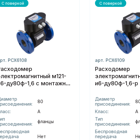
С поверкой
С поверкой
рт. РСХ6108
арт. РСХ6109
Расходомер
Расходомер
электромагнитный м121-
электромагнитн
и6-ду80ф-1,6 с монтажным
и6-ду80ф-1,6-р
комплектом(мктс)
монтажным
комплектом(мк
Диаметр
Диаметр
80
8
рисоединения:
присоединения:
ласс:
А
Класс:
А
ип
Тип
фланцы
ф
рисоединения:
присоединения:
еспроводная
Беспроводная
ередача
Нет
передача
Н