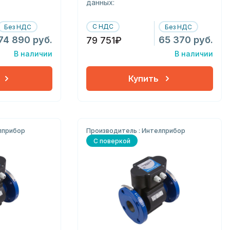
данных:
С НДС
Без НДС
Без НДС
74 890 руб.
65 370 руб.
79 751₽
В наличии
В наличии
Купить
лприбор
Производитель : Интелприбор
С поверкой