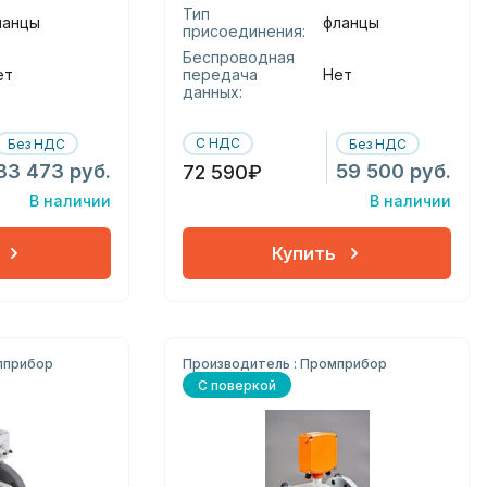
Тип
ланцы
фланцы
присоединения:
Беспроводная
ет
передача
Нет
данных:
С НДС
Без НДС
Без НДС
83 473 руб.
59 500 руб.
72 590₽
В наличии
В наличии
Купить
лприбор
Производитель : Промприбор
С поверкой