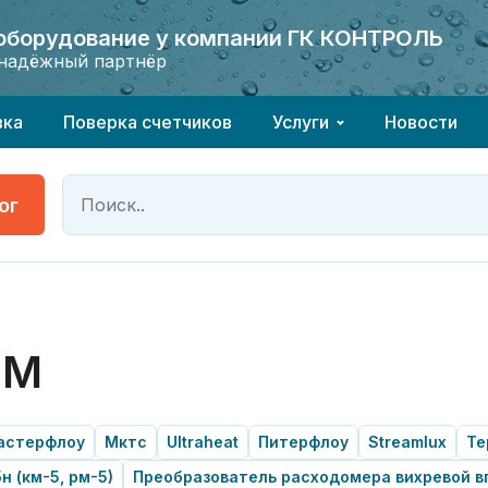
 оборудование у компании ГК КОНТРОЛЬ
 оборудование у компании ГК КОНТРОЛЬ
надёжный партнёр
надёжный партнёр
вка
Поверка счетчиков
Услуги
Новости
ог
ММ
астерфлоу
Мктс
Ultraheat
Питерфлоу
Streamlux
Те
н (км-5, рм-5)
Преобразователь расходомера вихревой в