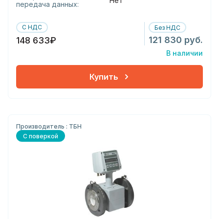
Нет
передача данных:
С НДС
Без НДС
121 830 руб.
148 633₽
В наличии
Купить
Производитель : ТБН
С поверкой