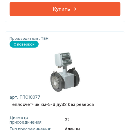
Купить
Производитель : ТБН
С поверкой
арт. ТПС10077
Теплосчетчик км-5-6 ду32 без реверса
Диаметр
32
присоединения:
Тип присоединения:
фланцы