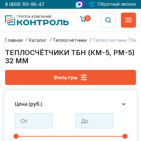
Обратный звонок
8 (800) 101-95-47
0
Главная
Каталог
Теплосчётчики
Теплосчётчики Тбн (к
ТЕПЛОСЧЁТЧИКИ ТБН (КМ-5, РМ-5)
32 ММ
Фильтры
ДУ 15
ДУ 20
ДУ 25
ДУ 32
ДУ 40
ДУ 50
Цена (руб.)
ДУ 65
ДУ 80
ДУ 100
ДУ 150
ДУ 200
ДУ 300
Производитель : ТБН
С поверкой