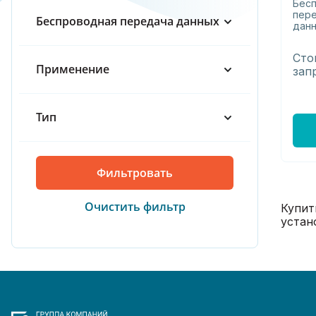
Бес
пер
Беспроводная передача данных
300
данн
Сто
Применение
зап
Тип
Купит
устан