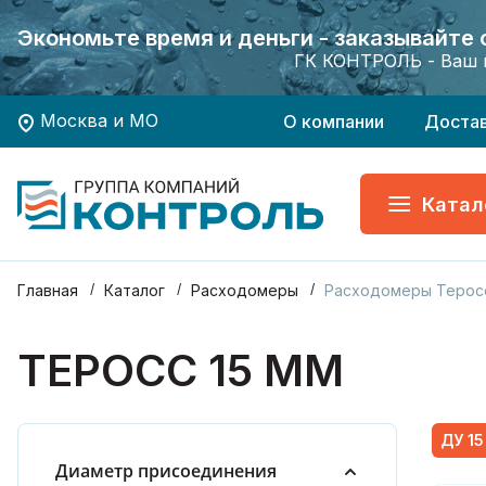
Экономьте время и деньги - заказывайте
Экономьте время и деньги - заказывайте
Хотите заказать поверку приборов учета?
Хотите заказать поверку приборов учета?
ГК КОНТРОЛЬ - Ваш 
ГК КОНТРОЛЬ - Ваш 
Москва и МО
О компании
Доста
Катал
Главная
Каталог
Расходомеры
Расходомеры Терос
ТЕРОСС 15 ММ
ДУ 15
Диаметр присоединения