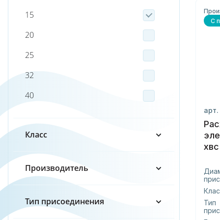
Прои
15
С 
20
25
32
40
арт.
50
Ра
Класс
65
эле
80
Производитель
Диа
100
прис
Клас
150
Тип присоединения
Тип
прис
200