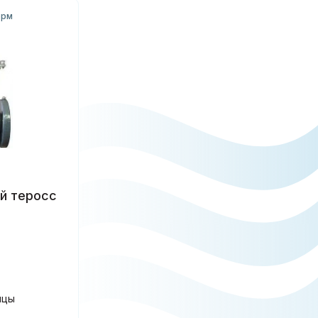
ерм
й теросс
нцы