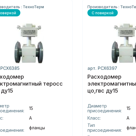
зводитель : ТехноТерм
Производитель : ТехноТ
поверкой
С поверкой
 РСХ6385
арт. РСХ6397
сходомер
Расходомер
ктромагнитный теросс
электромагнитны
хвс ду15
цо,гвс ду15
метр
Диаметр
15
15
оединения:
присоединения:
с:
А
Класс:
А
Тип
фланцы
фла
оединения:
присоединения: