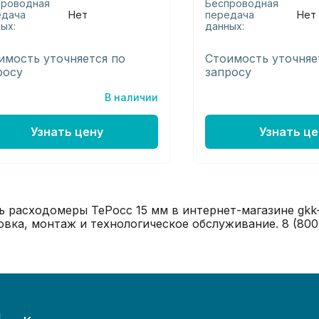
проводная
Беспроводная
едача
Нет
передача
Нет
ых:
данных:
имость уточняется по
Стоимость уточняе
росу
запросу
В наличии
Узнать цену
Узнать це
ь расходомеры ТеРосс 15 мм в интернет-магазине gkk-
овка, монтаж и технологическое обслуживание. 8 (800