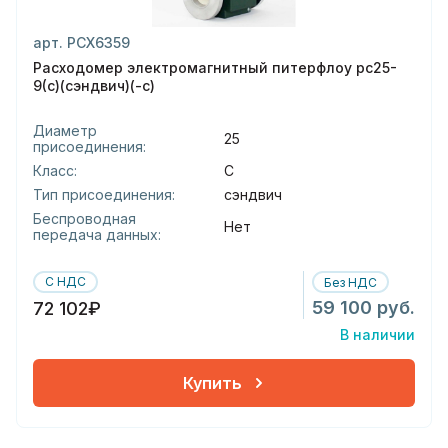
арт. РСХ6359
Расходомер электромагнитный питерфлоу рс25-
9(с)(сэндвич)(-с)
Диаметр
25
присоединения:
Класс:
С
Тип присоединения:
сэндвич
Беспроводная
Нет
передача данных:
С НДС
Без НДС
59 100 руб.
72 102₽
В наличии
Купить