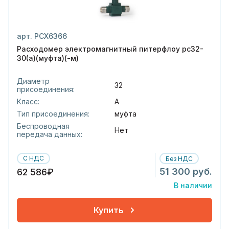
арт. РСХ6366
Расходомер электромагнитный питерфлоу рс32-
30(а)(муфта)(-м)
Диаметр
32
присоединения:
Класс:
А
Тип присоединения:
муфта
Беспроводная
Нет
передача данных:
С НДС
Без НДС
51 300 руб.
62 586₽
В наличии
Купить