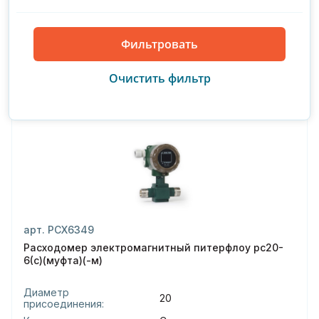
Купить
Производитель : Термотроник
С поверкой
арт. РСХ6349
Расходомер электромагнитный питерфлоу рс20-
6(с)(муфта)(-м)
Диаметр
20
присоединения: