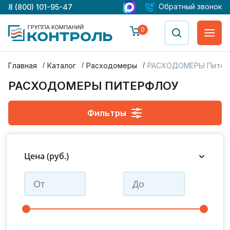
Обратный звонок
8 (800) 101-95-47
0
Главная
Каталог
Расходомеры
РАСХОДОМЕРЫ Питер
РАСХОДОМЕРЫ ПИТЕРФЛОУ
Фильтры
ДУ 20
ДУ 25
ДУ 32
ДУ 40
ДУ 50
ДУ 65
Цена (руб.)
ДУ 80
ДУ 100
ДУ 150
ДУ 200
Производитель : Термотроник
С поверкой