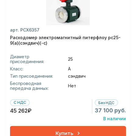
арт. РСХ6357
Расходомер электромагнитный питерфлоу рс25-
9(а)(сэндвич)(-с)
Диаметр
25
присоединения:
Класс:
А
Тип присоединения:
сэндвич
Беспроводная
Нет
передача данных:
С НДС
Без НДС
37 100 руб.
45 262₽
В наличии
Купить