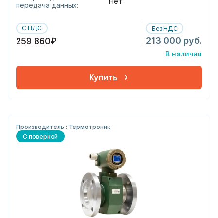
Нет
передача данных:
С НДС
Без НДС
213 000 руб.
259 860₽
В наличии
Купить
Производитель : Термотроник
С поверкой