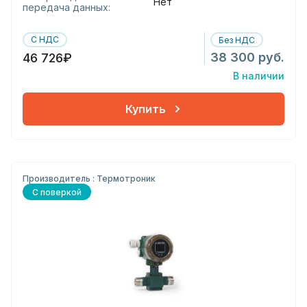
Нет
передача данных:
С НДС
Без НДС
38 300 руб.
46 726₽
В наличии
Купить
Производитель : Термотроник
С поверкой