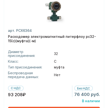
арт. РСХ6364
Расходомер электромагнитный питерфлоу рс32-
15(с)(муфта)(-м)
Диаметр
32
присоединения:
Класс:
С
Тип присоединения:
муфта
Беспроводная
Нет
передача данных:
С НДС
Без НДС
76 400 руб.
93 208₽
В наличии