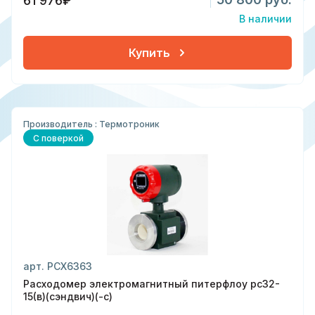
61 976₽
В наличии
Купить
Производитель : Термотроник
С поверкой
арт. РСХ6363
Расходомер электромагнитный питерфлоу рс32-
15(в)(сэндвич)(-с)