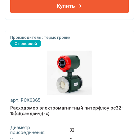
Купить
Производитель : Термотроник
С поверкой
арт. РСХ6365
Расходомер электромагнитный питерфлоу рс32-
15(с)(сэндвич)(-с)
Диаметр
32
присоединения: