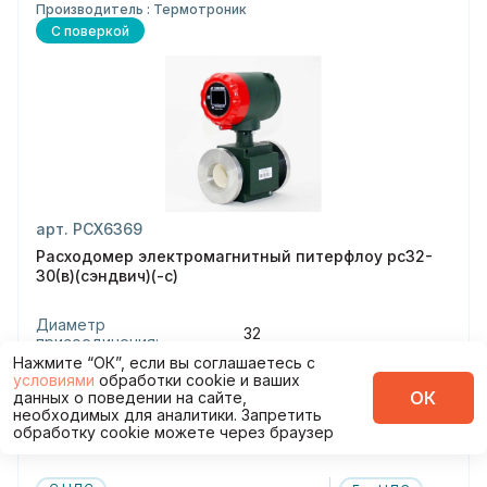
Производитель : Термотроник
С поверкой
арт. РСХ6369
Расходомер электромагнитный питерфлоу рс32-
30(в)(сэндвич)(-с)
Диаметр
32
присоединения:
Нажмите “ОК”, если вы соглашаетесь с
Класс:
В
условиями
обработки cookie и ваших
Тип присоединения:
сэндвич
ОК
данных о поведении на сайте,
необходимых для аналитики. Запретить
Беспроводная
Нет
обработку cookie можете через браузер
передача данных: