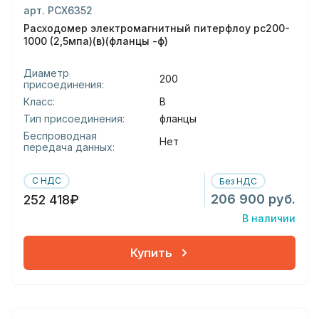
арт. РСХ6352
Расходомер электромагнитный питерфлоу рс200-
1000 (2,5мпа)(в)(фланцы -ф)
Диаметр
200
присоединения:
Класс:
В
Тип присоединения:
фланцы
Беспроводная
Нет
передача данных:
С НДС
Без НДС
206 900 руб.
252 418₽
В наличии
Купить