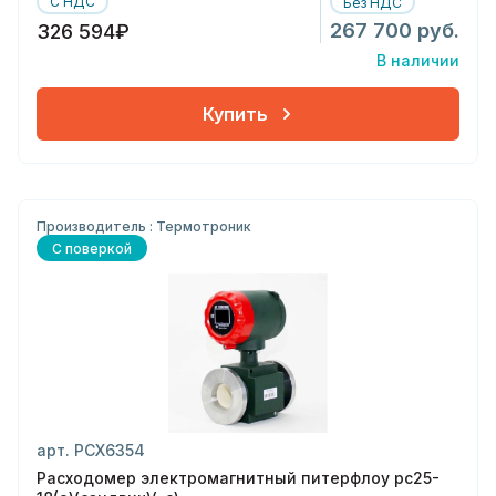
С НДС
Без НДС
267 700 руб.
326 594₽
В наличии
Купить
Производитель : Термотроник
С поверкой
арт. РСХ6354
Расходомер электромагнитный питерфлоу рс25-