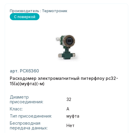
Производитель : Термотроник
С поверкой
арт. РСХ6360
Расходомер электромагнитный питерфлоу рс32-
15(а)(муфта)(-м)
Диаметр
32
присоединения:
Класс:
А
Тип присоединения:
муфта
Беспроводная
Нет
передача данных: