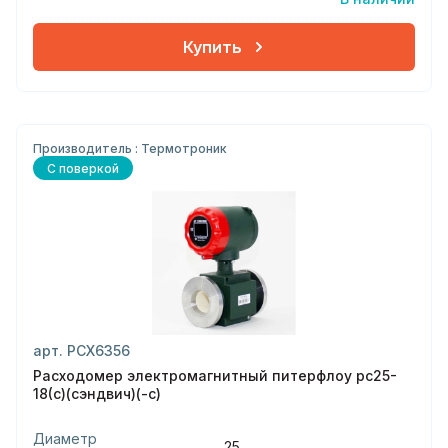
Купить
Производитель : Термотроник
С поверкой
арт. РСХ6356
Расходомер электромагнитный питерфлоу рс25-
18(с)(сэндвич)(-с)
Диаметр
25