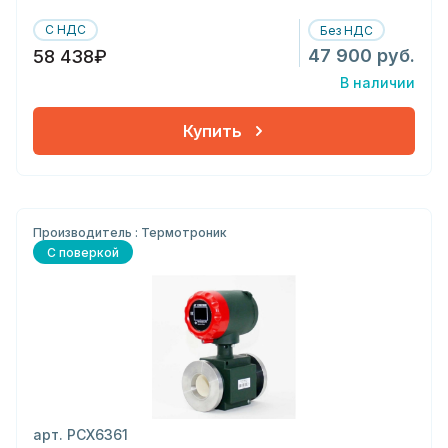
С НДС
Без НДС
47 900 руб.
58 438₽
В наличии
Купить
Производитель : Термотроник
С поверкой
арт. РСХ6361