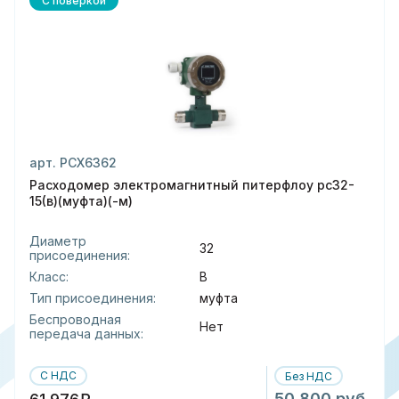
С поверкой
арт. РСХ6362
Расходомер электромагнитный питерфлоу рс32-
15(в)(муфта)(-м)
Диаметр
32
присоединения:
Класс:
В
Тип присоединения:
муфта
Беспроводная
Нет
передача данных:
С НДС
Без НДС
50 800 руб.