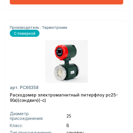
Производитель : Термотроник
С поверкой
арт. РСХ6358
Расходомер электромагнитный питерфлоу рс25-
9(в)(сэндвич)(-с)
Диаметр
25
присоединения:
Класс:
В
Тип присоединения:
сэндвич