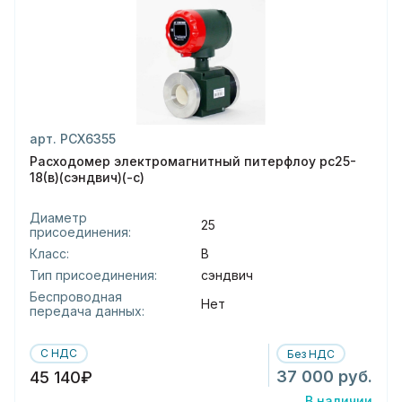
арт. РСХ6355
Расходомер электромагнитный питерфлоу рс25-
18(в)(сэндвич)(-с)
Диаметр
25
присоединения:
Класс:
В
Тип присоединения:
сэндвич
Беспроводная
Нет
передача данных:
С НДС
Без НДС
37 000 руб.
45 140₽
В наличии