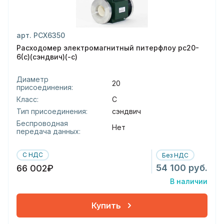
арт. РСХ6350
Расходомер электромагнитный питерфлоу рс20-
6(с)(сэндвич)(-с)
Диаметр
20
присоединения:
Класс:
С
Тип присоединения:
сэндвич
Беспроводная
Нет
передача данных:
С НДС
Без НДС
54 100 руб.
66 002₽
В наличии
Купить