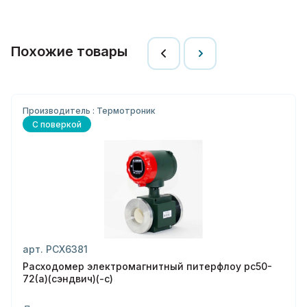
Похожие товары
Производитель : Термотроник
С поверкой
арт. РСХ6381
Расходомер электромагнитный питерфлоу рс50-
72(а)(сэндвич)(-с)