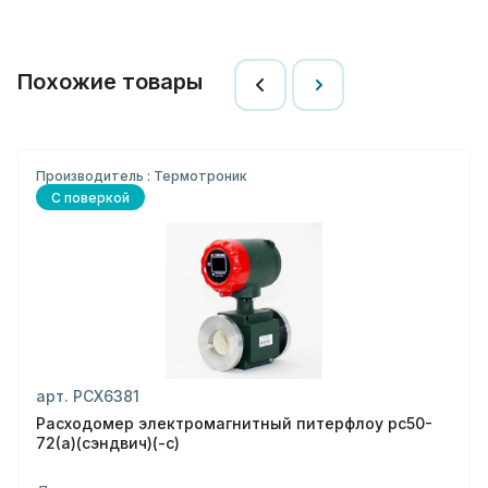
Похожие товары
Производитель : Термотроник
С поверкой
арт. РСХ6381
Расходомер электромагнитный питерфлоу рс50-
72(а)(сэндвич)(-с)