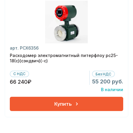
арт. РСХ6356
Расходомер электромагнитный питерфлоу рс25-
18(с)(сэндвич)(-с)
С НДС
Без НДС
55 200 руб.
66 240₽
В наличии
Купить