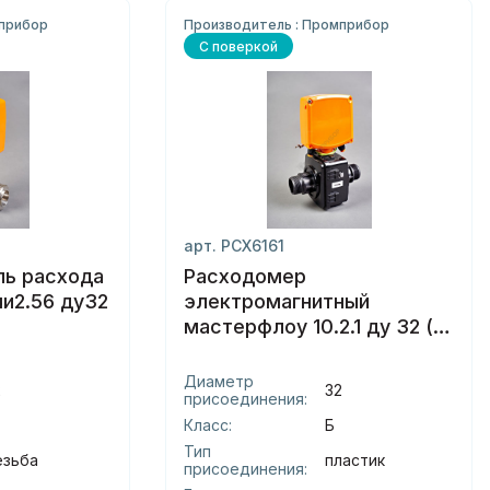
мприбор
Производитель : Промприбор
С поверкой
арт. РСХ6161
ль расхода
Расходомер
чи2.56 ду32
электромагнитный
мастерфлоу 10.2.1 ду 32 (б)
пластик
Диаметр
2
32
присоединения:
Класс:
Б
Тип
езьба
пластик
присоединения: