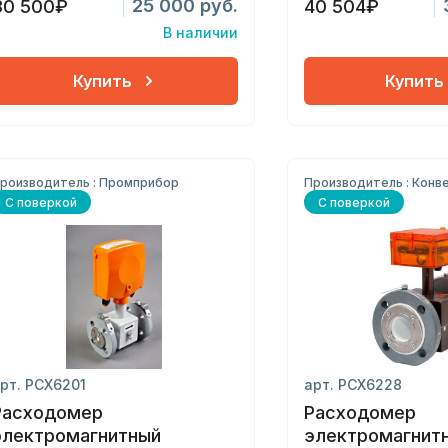
25 000 руб.
30 500₽
40 504₽
В наличии
Купить
Купить
роизводитель : Промприбор
Производитель : Конв
С поверкой
С поверкой
рт. РСХ6201
арт. РСХ6228
Расходомер
Расходомер
электромагнитный
электромагнит