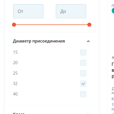
П
Диаметр присоединения
15
а
20
25
32
п
40
К
50
Т
п