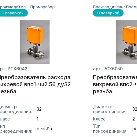
роизводитель : Промприбор
Производитель : Про
С поверкой
С поверкой
рт. РСХ6042
арт. РСХ6050
Преобразователь расхода
Преобразовате
вихревой впс1-чи2.56 ду32
вихревой впс2-
резьба
резьба
Диаметр
Диаметр
32
3
рисоединения:
присоединения:
ласс:
1
Класс:
2
ип
Тип
резьба
р
рисоединения:
присоединения: