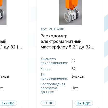
арт. РСХ6200
Расходомер
ный
электромагнитный
1 ду 32 (б)
мастерфлоу 5.2.1 ду 32
(б2) фланцы
Диаметр
2
32
присоединения:
Класс:
Б2
Тип
ланцы
фланцы
присоединения:
Беспроводная
ет
передача
Нет
данных:
С НДС
Без НДС
Без НДС