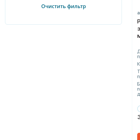
а
п
К
Т
п
Б
п
д