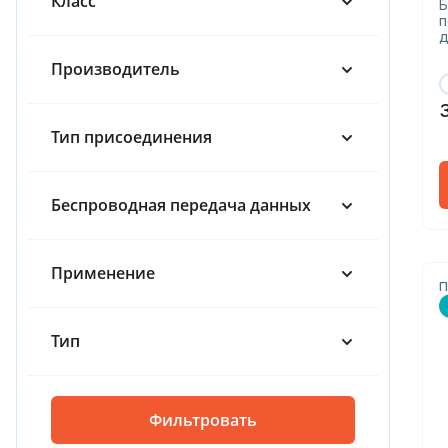
Класс
65
Б
п
д
80
Производитель
100
150
Тип присоединения
200
Беспроводная передача данных
300
Применение
П
Тип