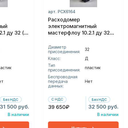
арт. РСХ6164
Расходомер
ный
электромагнитный
1 ду 32 (г)
мастерфлоу 10.2.1 ду 32
(д) пластик
Диаметр
2
32
присоединения:
Класс:
Д
Тип
ластик
пластик
присоединения:
Беспроводная
ет
передача
Нет
данных:
С НДС
Без НДС
Без НДС
31 500 руб.
32 500 руб.
39 650₽
В наличии
В наличии