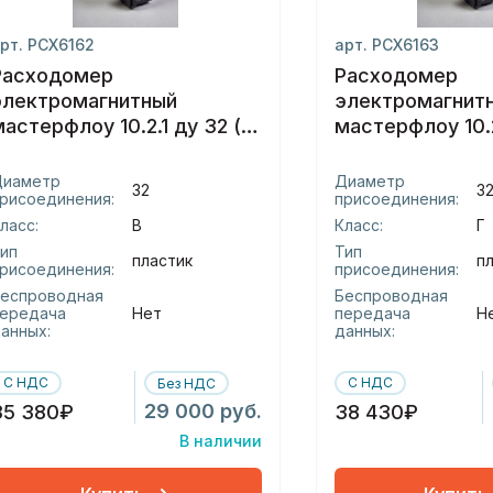
рт. РСХ6162
арт. РСХ6163
Расходомер
Расходомер
электромагнитный
электромагнит
мастерфлоу 10.2.1 ду 32 (в)
мастерфлоу 10.2.
пластик
пластик
Диаметр
Диаметр
32
3
рисоединения:
присоединения:
ласс:
В
Класс:
Г
ип
Тип
пластик
п
рисоединения:
присоединения:
еспроводная
Беспроводная
ередача
Нет
передача
Н
анных:
данных:
С НДС
С НДС
Без НДС
29 000 руб.
35 380₽
38 430₽
В наличии