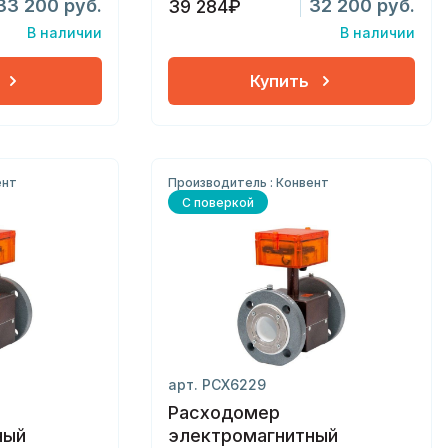
33 200 руб.
32 200 руб.
39 284₽
В наличии
В наличии
Купить
ент
Производитель : Конвент
С поверкой
арт. РСХ6229
Расходомер
ный
электромагнитный