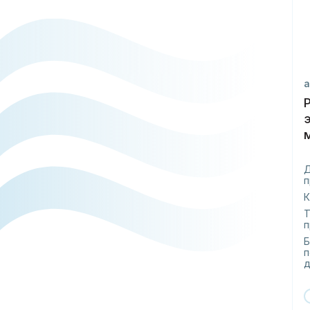
а
п
К
Т
п
Б
п
д