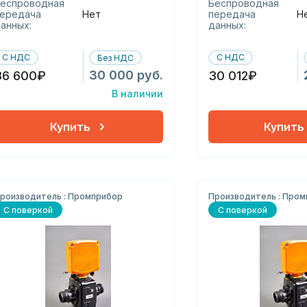
еспроводная
Беспроводная
ередача
Нет
передача
Н
анных:
данных:
С НДС
С НДС
Без НДС
30 000 руб.
36 600₽
30 012₽
В наличии
Купить
Купить
роизводитель : Промприбор
Производитель : Про
С поверкой
С поверкой