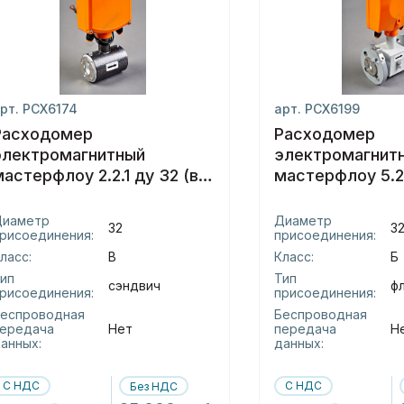
рт. РСХ6174
арт. РСХ6199
Расходомер
Расходомер
электромагнитный
электромагнит
мастерфлоу 2.2.1 ду 32 (в)
мастерфлоу 5.2.
сэндвич
фланцы
Диаметр
Диаметр
32
3
рисоединения:
присоединения:
ласс:
В
Класс:
Б
ип
Тип
сэндвич
ф
рисоединения:
присоединения:
еспроводная
Беспроводная
ередача
Нет
передача
Н
анных:
данных:
С НДС
С НДС
Без НДС