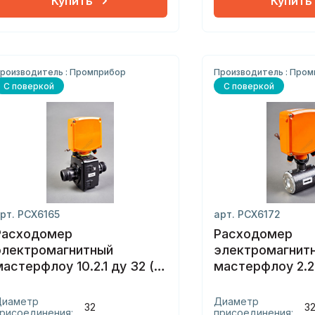
Купить
Купить
роизводитель : Промприбор
Производитель : Про
С поверкой
С поверкой
рт. РСХ6165
арт. РСХ6172
Расходомер
Расходомер
электромагнитный
электромагнит
мастерфлоу 10.2.1 ду 32 (е)
мастерфлоу 2.2.
пластик
сэндвич
Диаметр
Диаметр
32
3
рисоединения:
присоединения: