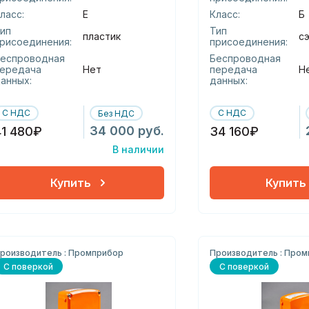
ласс:
Е
Класс:
Б
ип
Тип
пластик
с
рисоединения:
присоединения:
еспроводная
Беспроводная
ередача
Нет
передача
Н
анных:
данных:
С НДС
С НДС
Без НДС
34 000 руб.
41 480₽
34 160₽
В наличии
Купить
Купить
роизводитель : Промприбор
Производитель : Про
С поверкой
С поверкой