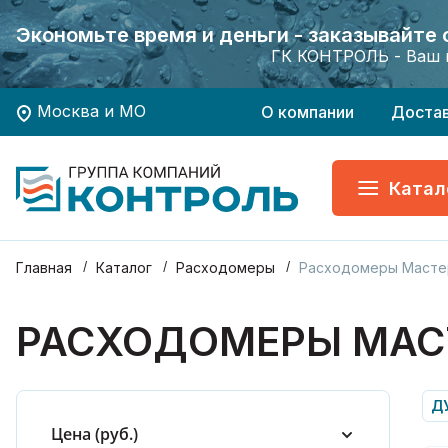
Экономьте время и деньги - заказывайте
Экономьте время и деньги - заказывайте
Хотите заказать поверку приборов учета?
Хотите заказать поверку приборов учета?
ГК КОНТРОЛЬ - Ваш 
ГК КОНТРОЛЬ - Ваш 
Москва и МО
О компании
Доста
Катал
Главная
Каталог
Расходомеры
Расходомеры Масте
РАСХОДОМЕРЫ МАС
ДУ
Цена (руб.)