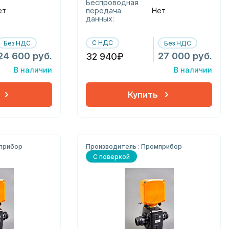
Беспроводная
ет
передача
Нет
данных:
С НДС
Без НДС
Без НДС
24 600 руб.
27 000 руб.
32 940₽
В наличии
В наличии
Купить
мприбор
Производитель : Промприбор
С поверкой