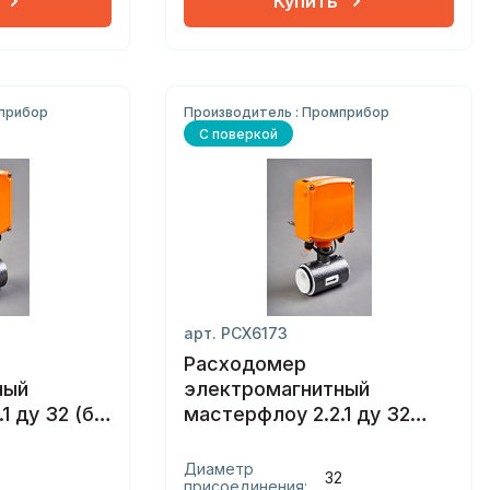
Купить
мприбор
Производитель : Промприбор
С поверкой
арт. РСХ6173
Расходомер
ный
электромагнитный
1 ду 32 (б)
мастерфлоу 2.2.1 ду 32
(б2) сэндвич
Диаметр
2
32
присоединения: