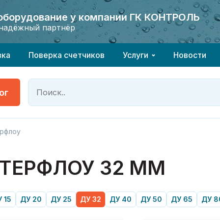
 оборудование у компании ГК КОНТРОЛЬ
 оборудование у компании ГК КОНТРОЛЬ
надёжный партнёр
надёжный партнёр
вка
Поверка счетчиков
Услуги
Новости
ог
рфлоу
ТЕРФЛОУ 32 ММ
 15
ДУ 20
ДУ 25
ДУ 32
ДУ 40
ДУ 50
ДУ 65
ДУ 8