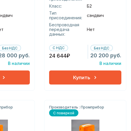
Класс:
Б2
Тип
эндвич
сэндвич
присоединения:
Беспроводная
ет
передача
Нет
данных:
С НДС
Без НДС
Без НДС
28 000 руб.
20 200 руб.
24 644₽
В наличии
В наличии
Купить
мприбор
Производитель : Промприбор
С поверкой