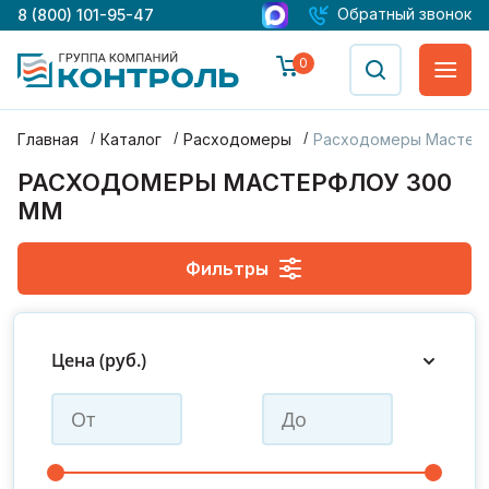
Обратный звонок
8 (800) 101-95-47
0
Главная
Каталог
Расходомеры
Расходомеры Мастер
РАСХОДОМЕРЫ МАСТЕРФЛОУ 300
ММ
Фильтры
ДУ 15
ДУ 20
ДУ 25
ДУ 32
ДУ 40
ДУ 50
Цена (руб.)
ДУ 65
ДУ 80
ДУ 100
ДУ 150
ДУ 200
ДУ 300
Производитель : Конвент
С поверкой