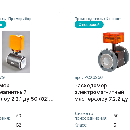
ель : Промприбор
Производитель : Конвент
й
С поверкой
179
арт. РСХ6256
мер
Расходомер
магнитный
электромагнитный
оу 2.2.1 ду 50 (б2)
мастерфлоу 7.2.2 ду 
фланцы
Диаметр
50
50
ения:
присоединения:
Б2
Класс:
Б