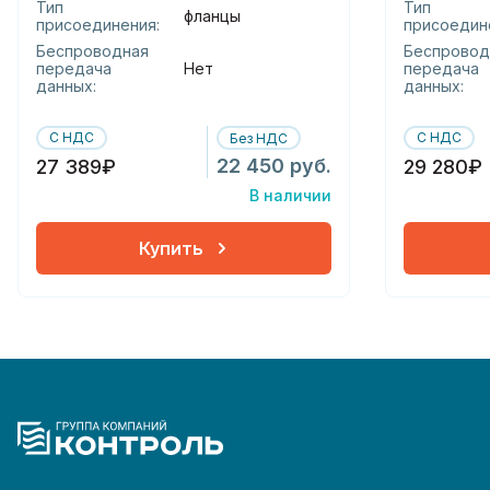
Тип
Тип
фланцы
присоединения:
присоедин
Беспроводная
Беспровод
передача
Нет
передача
данных:
данных:
С НДС
С НДС
Без НДС
22 450 руб.
27 389₽
29 280₽
В наличии
Купить