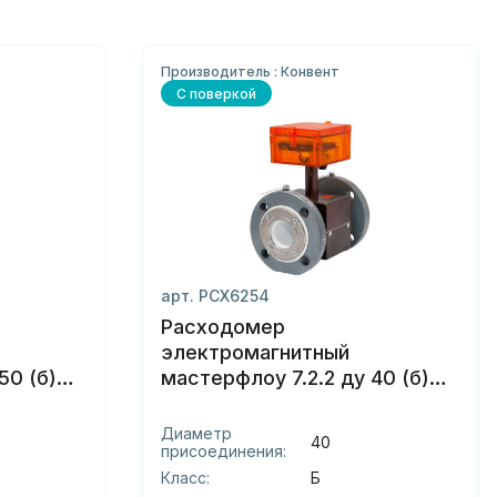
Производитель : Конвент
С поверкой
арт. РСХ6254
Расходомер
электромагнитный
50 (б)
мастерфлоу 7.2.2 ду 40 (б)
фланцы
Диаметр
40
присоединения:
Класс:
Б