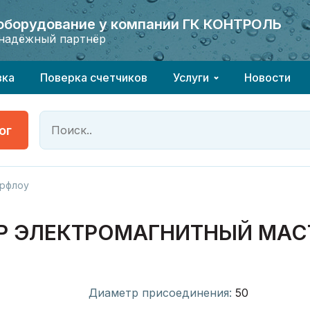
 оборудование у компании ГК КОНТРОЛЬ
 оборудование у компании ГК КОНТРОЛЬ
надёжный партнёр
надёжный партнёр
вка
Поверка счетчиков
Услуги
Новости
ог
рфлоу
ЭЛЕКТРОМАГНИТНЫЙ МАСТЕР
Диаметр присоединения:
50