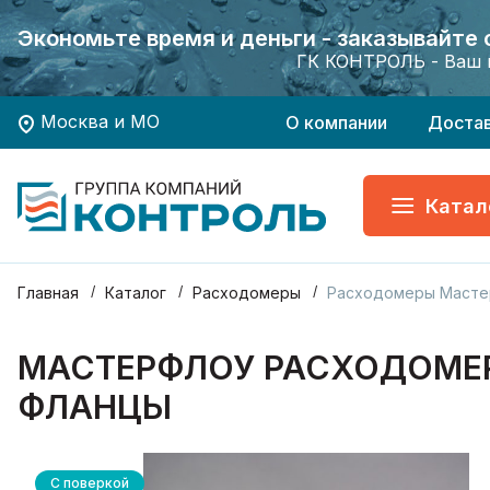
Экономьте время и деньги - заказывайте
Экономьте время и деньги - заказывайте
Хотите заказать поверку приборов учета?
Хотите заказать поверку приборов учета?
ГК КОНТРОЛЬ - Ваш 
ГК КОНТРОЛЬ - Ваш 
Москва и МО
О компании
Доста
Катал
Главная
Каталог
Расходомеры
Расходомеры Масте
МАСТЕРФЛОУ РАСХОДОМЕР 
ФЛАНЦЫ
С поверкой