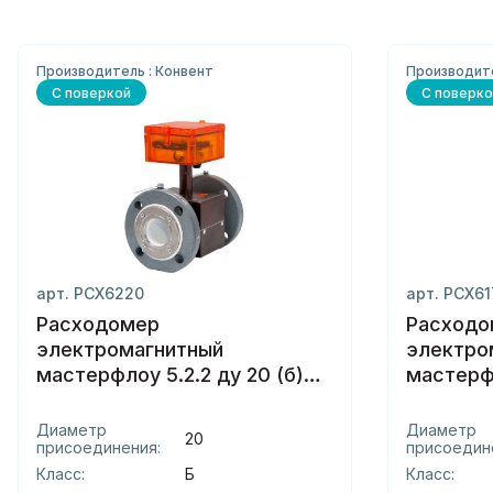
Производитель : Конвент
Производит
С поверкой
С поверко
арт. РСХ6220
арт. РСХ6
Расходомер
Расходо
электромагнитный
электро
мастерфлоу 5.2.2 ду 20 (б)
мастерфл
фланцы
сэндвич
Диаметр
Диаметр
20
присоединения:
присоедин
Класс:
Б
Класс: