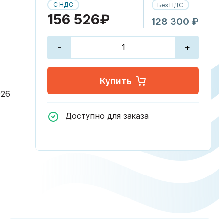
С НДС
Без НДС
156 526₽
128 300 ₽
-
+
Купить
026
Доступно для заказа