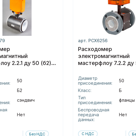
179
арт. РСХ6256
мер
Расходомер
магнитный
электромагнитный
оу 2.2.1 ду 50 (б2)
мастерфлоу 7.2.2 ду 
фланцы
Диаметр
50
50
ения:
присоединения:
Б2
Класс:
Б
Тип
сэндвич
фланцы
ения:
присоединения:
ная
Беспроводная
Нет
передача
Нет
данных:
С НДС
Без НДС
Б