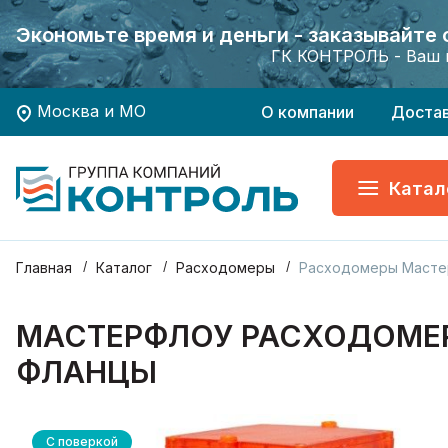
Экономьте время и деньги - заказывайте
Экономьте время и деньги - заказывайте
Хотите заказать поверку приборов учета?
Хотите заказать поверку приборов учета?
ГК КОНТРОЛЬ - Ваш 
ГК КОНТРОЛЬ - Ваш 
Москва и МО
О компании
Доста
Катал
Главная
Каталог
Расходомеры
Расходомеры Масте
МАСТЕРФЛОУ РАСХОДОМЕР 
ФЛАНЦЫ
С поверкой