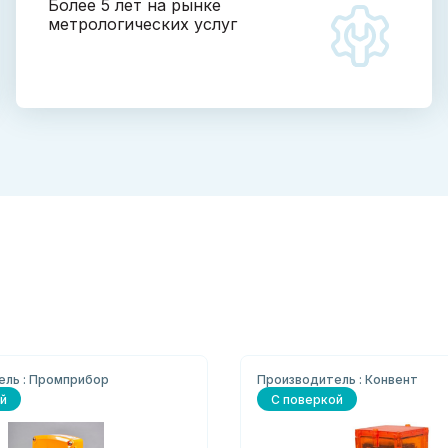
Более 5 лет на рынке
метрологических услуг
ель : Промприбор
Производитель : Конвент
й
С поверкой