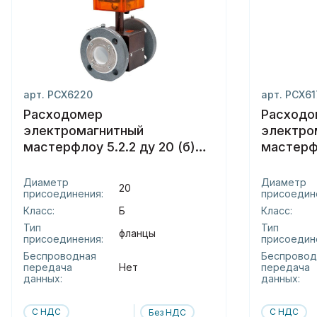
арт. РСХ6220
арт. РСХ6
Расходомер
Расходо
электромагнитный
электро
мастерфлоу 5.2.2 ду 20 (б)
мастерфл
фланцы
сэндвич
Диаметр
Диаметр
20
присоединения:
присоедин
Класс:
Б
Класс:
Тип
Тип
фланцы
присоединения:
присоедин
Беспроводная
Беспровод
передача
Нет
передача
данных:
данных:
С НДС
С НДС
Без НДС