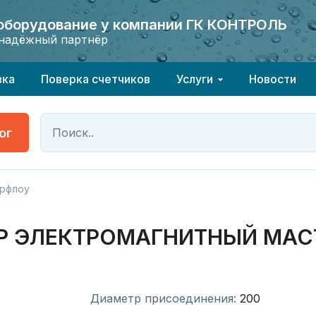
 оборудование у компании ГК КОНТРОЛЬ
 оборудование у компании ГК КОНТРОЛЬ
надёжный партнёр
надёжный партнёр
вка
Поверка счетчиков
Услуги
Новости
ог
рфлоу
ЭЛЕКТРОМАГНИТНЫЙ МАСТЕР
Диаметр присоединения:
200