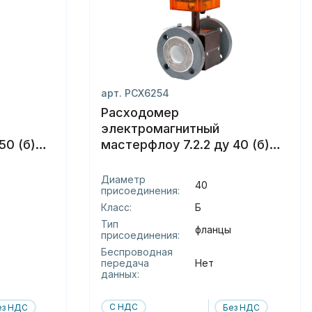
арт. РСХ6254
Расходомер
электромагнитный
50 (б)
мастерфлоу 7.2.2 ду 40 (б)
фланцы
Диаметр
40
присоединения:
Класс:
Б
Тип
фланцы
присоединения:
Беспроводная
передача
Нет
данных:
С НДС
ез НДС
Без НДС