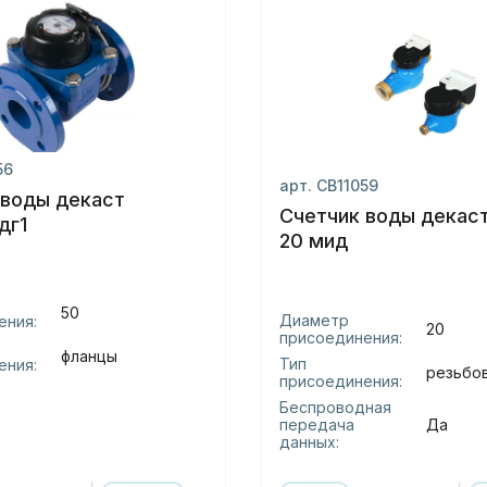
56
арт. СВ11059
 воды декаст
Счетчик воды декаст
дг1
20 мид
50
Диаметр
ения:
20
присоединения:
фланцы
Тип
ения:
резьбо
присоединения:
Беспроводная
передача
Да
данных: