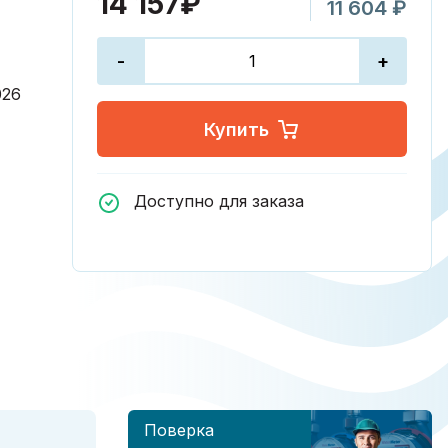
14 157₽
11 604 ₽
-
+
026
Купить
Доступно для заказа
Поверка