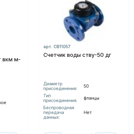
арт. СВ11057
Счетчик воды ству-50 дг
 вкм м-
Диаметр
50
присоединения:
Тип
фланцы
присоединения:
вое
Беспроводная
передача
Нет
данных: