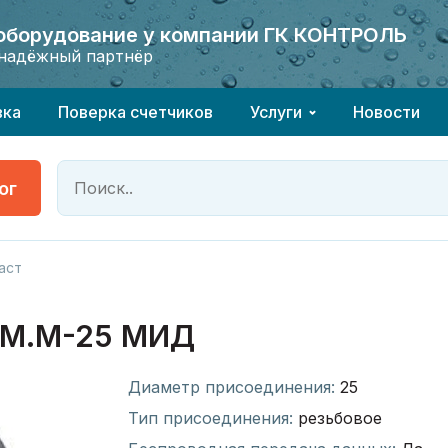
 оборудование у компании ГК КОНТРОЛЬ
 оборудование у компании ГК КОНТРОЛЬ
надёжный партнёр
надёжный партнёр
вка
Поверка счетчиков
Услуги
Новости
ог
аст
М.М-25 МИД
Диаметр присоединения:
25
Тип присоединения:
резьбовое