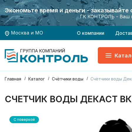
Экономьте время и деньги - заказывайте
Экономьте время и деньги - заказывайте
Хотите заказать поверку приборов учета?
Хотите заказать поверку приборов учета?
ГК КОНТРОЛЬ - Ваш 
ГК КОНТРОЛЬ - Ваш 
Москва и МО
О компании
Доста
Катал
Главная
Каталог
Счётчики воды
Счётчики воды Дек
СЧЕТЧИК ВОДЫ ДЕКАСТ ВК
С поверкой