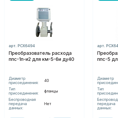
арт. РСХ6494
арт. РСХ6
Преобразователь расхода
Преобра
ппс-1п-и2 для км-5-6и ду40
ппс-5 дл
Диаметр
Диаметр
40
присоединения:
присоедин
Тип
Тип
фланцы
присоединения:
присоедин
Беспроводная
Беспровод
передача
Нет
передача
данных:
данных: