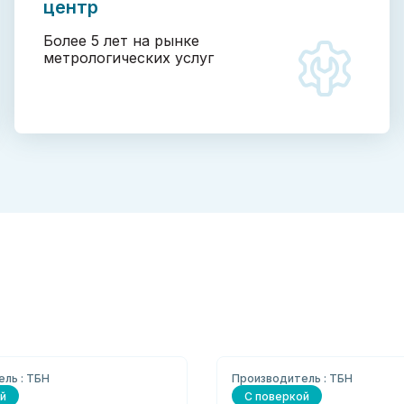
центр
Более 5 лет на рынке
метрологических услуг
ль : ТБН
Производитель : ТБН
й
С поверкой