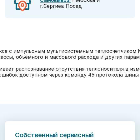
Самовывоз:
г.Москва и
г.Сергиев Посад
се с импульсным мультисистемным теплосчетчиком КМ
массы, объемного и массового расхода и других пара
вает распознавание отсутствия теплоносителя в из
 ошибок доступном через команду 45 протокола шины 
Собственный сервисный