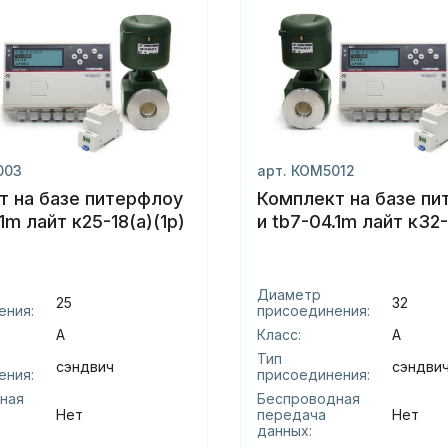
003
арт. КОМ5012
т на базе питерфлоу
Комплект на базе п
.1m лайт к25-18(а)(1р)
и tb7-04.1m лайт к32-
Диаметр
25
32
ения:
присоединения:
А
Класс:
А
Тип
сэндвич
сэндви
ения:
присоединения:
ная
Беспроводная
Нет
передача
Нет
данных: