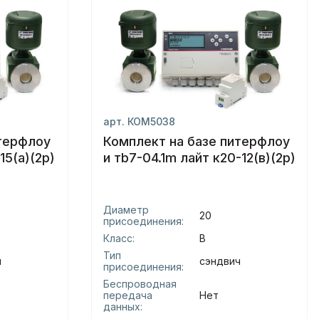
арт. КОМ5038
итерфлоу
Комплект на базе питерфлоу
15(а)(2р)
и тb7-04.1m лайт к20-12(в)(2р)
Диаметр
20
присоединения:
Класс:
В
Тип
ч
сэндвич
присоединения:
Беспроводная
передача
Нет
данных: