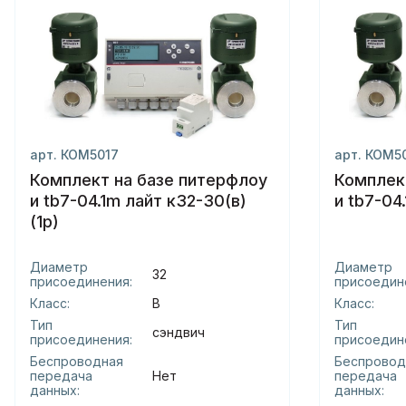
арт. КОМ5017
арт. КОМ5
Комплект на базе питерфлоу
Комплек
и tb7-04.1m лайт к32-30(в)
и tb7-04
(1р)
Диаметр
Диаметр
32
присоединения:
присоедин
Класс:
В
Класс:
Тип
Тип
сэндвич
присоединения:
присоедин
Беспроводная
Беспровод
передача
Нет
передача
данных:
данных: