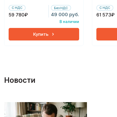
С НДС
С НДС
Без НДС
49 000 руб.
59 780₽
61 573₽
В наличии
Купить
Новости