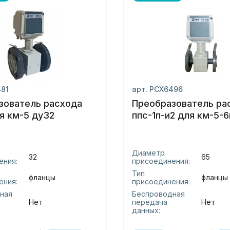
481
арт. РСХ6496
зователь расхода
Преобразователь ра
я км-5 ду32
ппс-1п-и2 для км
Диаметр
32
65
ения:
присоединения:
Тип
фланцы
фланцы
ения:
присоединения:
ная
Беспроводная
Нет
передача
Нет
данных: