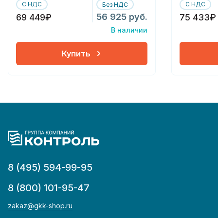
С НДС
С НДС
Без НДС
56 925 руб.
69 449₽
75 433₽
В наличии
Купить
8 (495) 594-99-95
8 (800) 101-95-47
zakaz@gkk-shop.ru