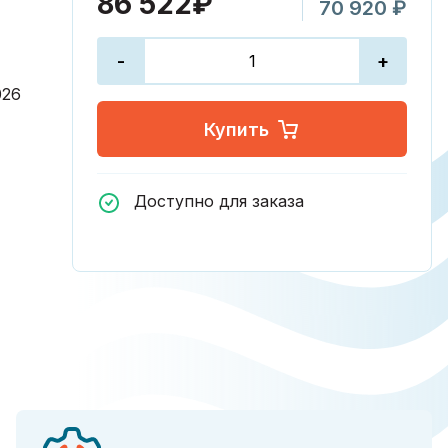
86 522₽
70 920 ₽
-
+
026
Купить
Доступно для заказа