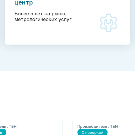
центр
Более 5 лет на рынке
метрологических услуг
ль : ТБН
Производитель : ТБН
й
С поверкой