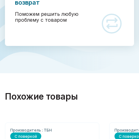
возврат
Поможем решить любую
проблему с товаром
Похожие товары
Производитель : ТБН
Производите
С поверкой
С поверко