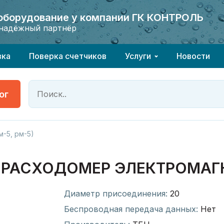
 оборудование у компании ГК КОНТРОЛЬ
 оборудование у компании ГК КОНТРОЛЬ
надёжный партнёр
надёжный партнёр
вка
Поверка счетчиков
Услуги
Новости
ог
-5, рм-5)
ИК-РАСХОДОМЕР ЭЛЕКТРОМАГ
Диаметр присоединения:
20
Беспроводная передача данных:
Нет