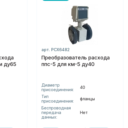
арт. РСХ6482
схода
Преобразователь расхода
-5-6и ду65
ппс-5 для км-5 ду40
Диаметр
40
присоединения:
Тип
фланцы
присоединения:
Беспроводная
передача
Нет
данных: