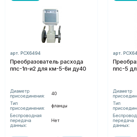
арт. РСХ6494
арт. РСХ6
Преобразователь расхода
Преобра
ппс-1п-и2 для км-5-6и ду40
ппс-5 дл
Диаметр
Диаметр
40
присоединения:
присоедин
Тип
Тип
фланцы
присоединения:
присоедин
Беспроводная
Беспровод
передача
Нет
передача
данных:
данных: