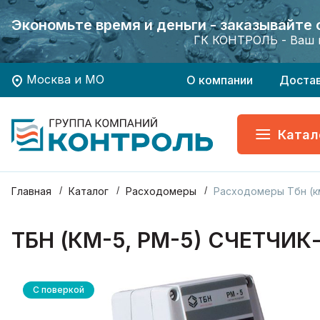
Экономьте время и деньги - заказывайте
Экономьте время и деньги - заказывайте
Хотите заказать поверку приборов учета?
Хотите заказать поверку приборов учета?
ГК КОНТРОЛЬ - Ваш 
ГК КОНТРОЛЬ - Ваш 
Москва и МО
О компании
Доста
Катал
Главная
Каталог
Расходомеры
Расходомеры Тбн (км
ТБН (КМ-5, РМ-5) СЧЕТЧ
С поверкой