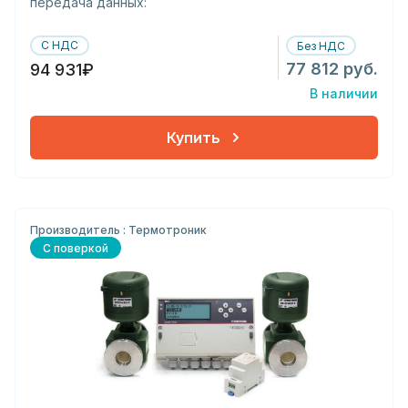
передача данных:
С НДС
Без НДС
77 812 руб.
94 931₽
В наличии
Купить
Производитель : Термотроник
С поверкой