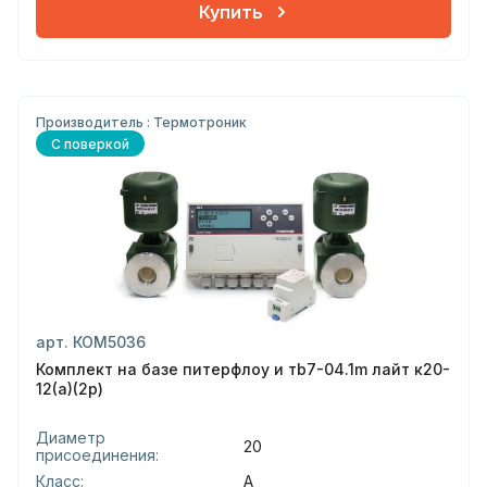
Купить
Производитель : Термотроник
С поверкой
арт. КОМ5036
Комплект на базе питерфлоу и тb7-04.1m лайт к20-
12(а)(2р)
Диаметр
20
присоединения:
Класс:
А