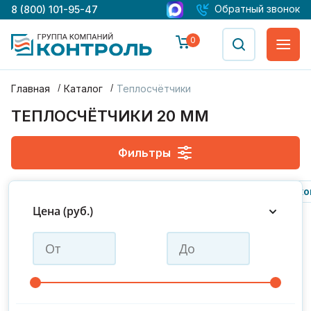
Обратный звонок
8 (800) 101-95-47
0
Главная
Каталог
Теплосчётчики
ТЕПЛОСЧЁТЧИКИ 20 ММ
Фильтры
Питерфлоу
Вис.т
Пульс
Тбн (км-5, рм-5)
Теплоко
Цена (руб.)
ДУ 15
ДУ 20
ДУ 25
ДУ 32
ДУ 40
ДУ 50
ДУ 65
ДУ 80
ДУ 100
ДУ 150
ДУ 200
ДУ 300
Производитель : Термотроник
С поверкой