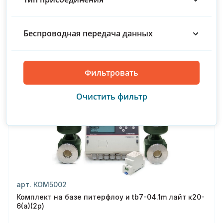
В наличии
200
Беспроводная передача данных
Купить
300
Производитель : Термотроник
С поверкой
арт. КОМ5002
Комплект на базе питерфлоу и tb7-04.1m лайт к20-
6(а)(2р)