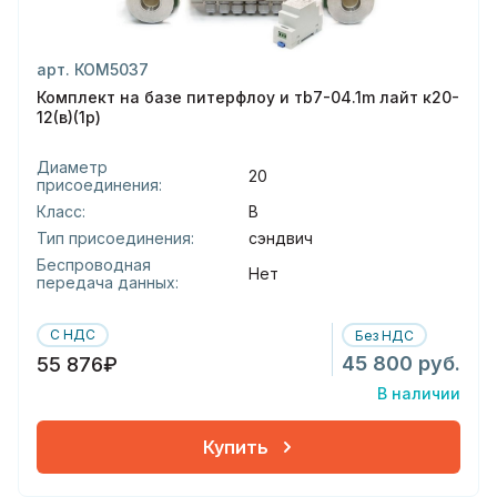
арт. КОМ5037
Комплект на базе питерфлоу и тb7-04.1m лайт к20-
12(в)(1р)
Диаметр
20
присоединения:
Класс:
В
Тип присоединения:
сэндвич
Беспроводная
Нет
передача данных:
С НДС
Без НДС
45 800 руб.
55 876₽
В наличии
Купить