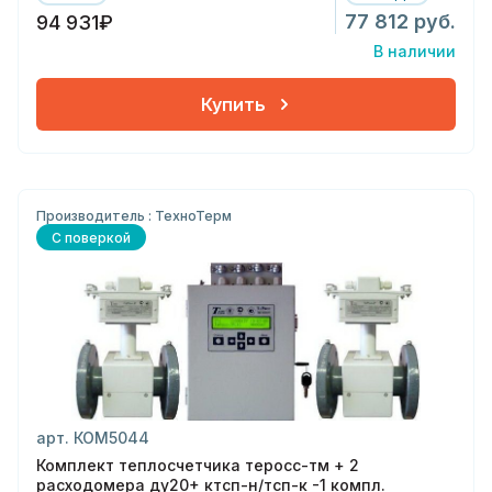
77 812 руб.
94 931₽
В наличии
Купить
Производитель : ТехноТерм
С поверкой
арт. КОМ5044
Комплект теплосчетчика теросс-тм + 2
расходомера ду20+ ктсп-н/тсп-к -1 компл.