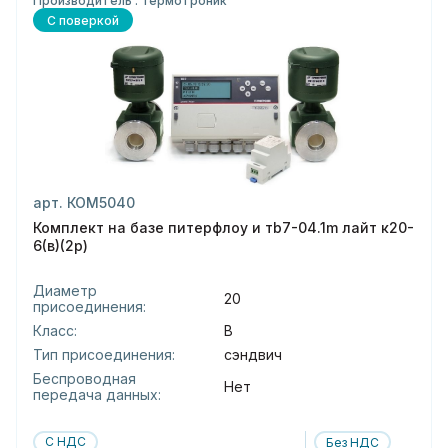
Производитель : Термотроник
С поверкой
арт. КОМ5040
Комплект на базе питерфлоу и тb7-04.1m лайт к20-
6(в)(2р)
Диаметр
20
присоединения:
Класс:
В
Тип присоединения:
сэндвич
Беспроводная
Нет
передача данных:
С НДС
Без НДС