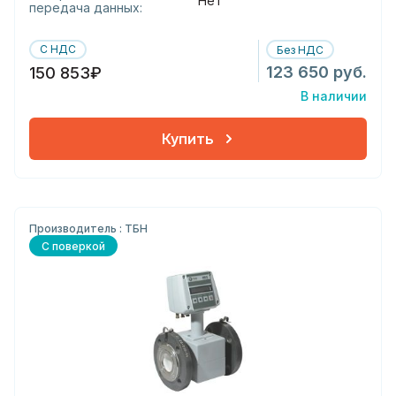
Нет
передача данных:
С НДС
Без НДС
123 650 руб.
150 853₽
В наличии
Купить
Производитель : ТБН
С поверкой