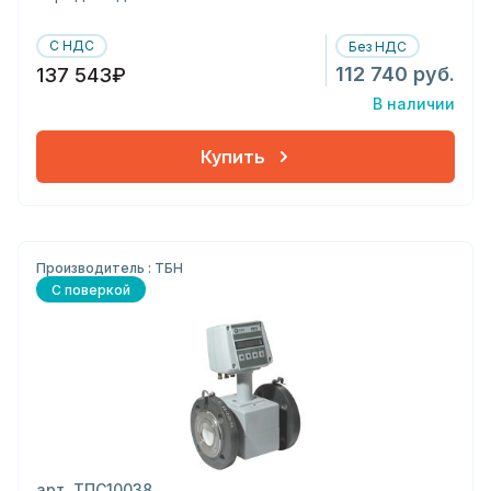
С НДС
Без НДС
112 740 руб.
137 543₽
В наличии
Купить
Производитель : ТБН
С поверкой
арт. ТПС10038