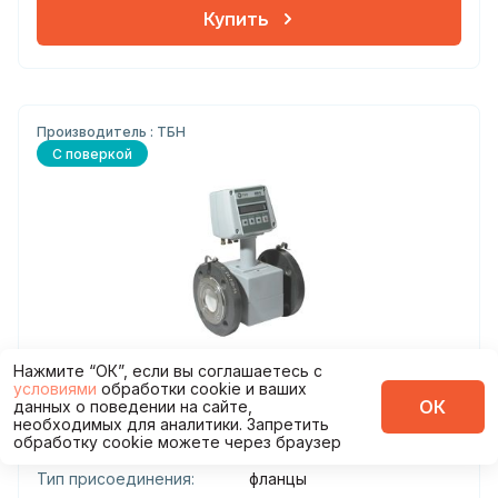
Купить
Производитель : ТБН
С поверкой
арт. ТПС10075
Нажмите “ОК”, если вы соглашаетесь с
Теплосчетчик км-5-6 ду20 без реверса
условиями
обработки cookie и ваших
ОК
данных о поведении на сайте,
необходимых для аналитики. Запретить
Диаметр
обработку cookie можете через браузер
20
присоединения:
Тип присоединения:
фланцы