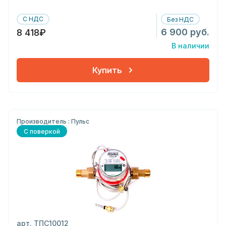
С НДС
Без НДС
6 900 руб.
8 418₽
В наличии
Купить
Производитель : Пульс
С поверкой
арт. ТПС10012