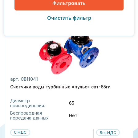
150
Производитель : Пульс
С поверкой
арт. СВ11041
Счетчики воды турбинные «пульс» свт-65ги
Диаметр
65
присоединения:
Беспроводная
Нет
передача данных:
С НДС
Без НДС