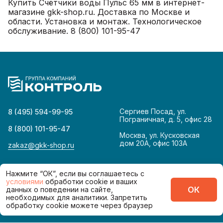
Купить Счётчики воды Пульс 65 мм в интернет-
магазине gkk-shop.ru. Доставка по Москве и
области. Установка и монтаж. Технологическое
обслуживание. 8 (800) 101-95-47
Сергиев Посад, ул.
8 (495) 594-99-95
Пограничная, д. 5, офис 28
8 (800) 101-95-47
Москва, ул. Кусковская
дом 20А, офис 103А
zakaz@gkk-shop.ru
Нажмите “ОК”, если вы соглашаетесь с
© 2026
Политика конфиденциальности
условиями
обработки cookie и ваших
ОК
данных о поведении на сайте,
Сделано в
необходимых для аналитики. Запретить
обработку cookie можете через браузер