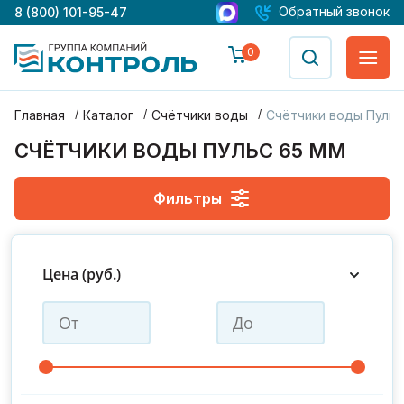
Обратный звонок
8 (800) 101-95-47
0
Главная
Каталог
Счётчики воды
Счётчики воды Пульс
СЧЁТЧИКИ ВОДЫ ПУЛЬС 65 ММ
Фильтры
ДУ 15
ДУ 20
ДУ 25
ДУ 32
ДУ 40
ДУ 50
Цена (руб.)
ДУ 65
ДУ 80
ДУ 100
ДУ 125
ДУ 150
Производитель : Пульс
С поверкой