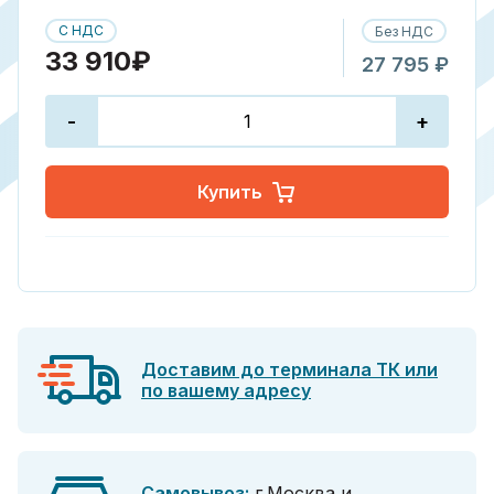
С НДС
Без НДС
33 910₽
27 795 ₽
-
+
Купить
Доставим до терминала ТК или
по вашему адресу
Самовывоз:
г.Москва и