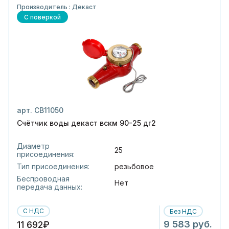
Производитель : Декаст
С поверкой
арт. СВ11050
Счётчик воды декаст вскм 90-25 дг2
Диаметр
25
присоединения:
Тип присоединения:
резьбовое
Беспроводная
Нет
передача данных:
С НДС
Без НДС
9 583 руб.
11 692₽