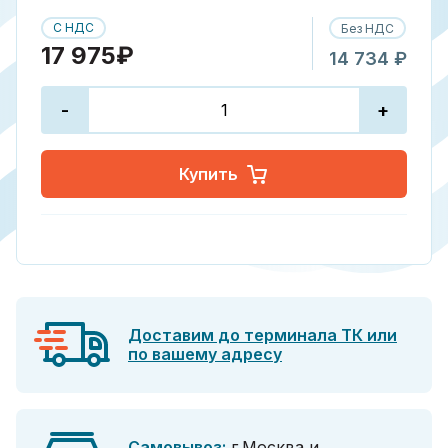
С НДС
Без НДС
17 975₽
14 734 ₽
-
+
Купить
Доставим до терминала ТК или
по вашему адресу
Самовывоз:
г.Москва и