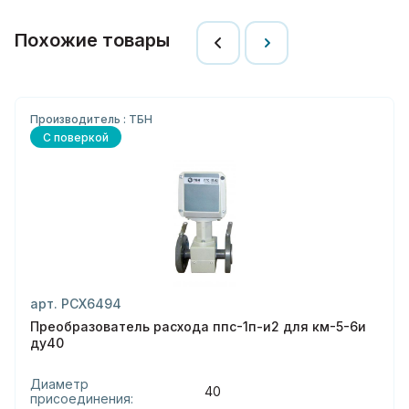
Похожие товары
Производитель : ТБН
С поверкой
арт. РСХ6494
Преобразователь расхода ппс-1п-и2 для км-5-6и
ду40
Диаметр
40
присоединения: