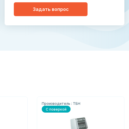
Задать вопрос
Производитель : ТБН
С поверкой