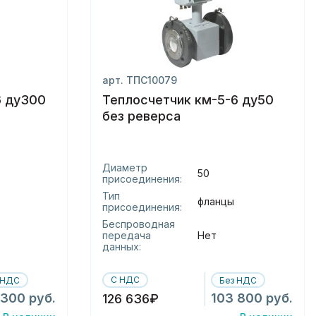
арт. ТПС10079
6 ду300
Теплосчетчик км-5-6 ду50
без реверса
Диаметр
50
присоединения:
Тип
фланцы
присоединения:
Беспроводная
передача
Нет
данных:
С НДС
 НДС
Без НДС
 300 руб.
103 800 руб.
126 636₽