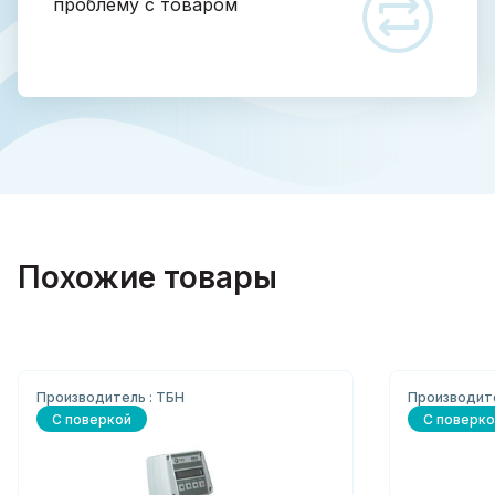
проблему с товаром
Похожие товары
Производитель : ТБН
Производите
С поверкой
С поверко