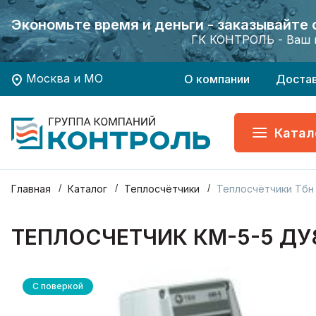
Экономьте время и деньги - заказывайте
Экономьте время и деньги - заказывайте
Хотите заказать поверку приборов учета?
Хотите заказать поверку приборов учета?
ГК КОНТРОЛЬ - Ваш 
ГК КОНТРОЛЬ - Ваш 
Москва и МО
О компании
Доста
Катал
Главная
Каталог
Теплосчётчики
Теплосчётчики Тбн 
ТЕПЛОСЧЕТЧИК КМ-5-5 ДУ8
С поверкой