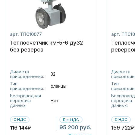
арт. ТПС10077
арт. ТПС10
Теплосчетчик км-5-6 ду32
Теплосч
без реверса
реверсо
Диаметр
Диаметр
32
присоединения:
присоедин
Тип
Тип
фланцы
присоединения:
присоедин
Беспроводная
Беспровод
передача
Нет
передача
данных:
данных:
С НДС
С НДС
Без НДС
95 200 руб.
116 144₽
159 722₽