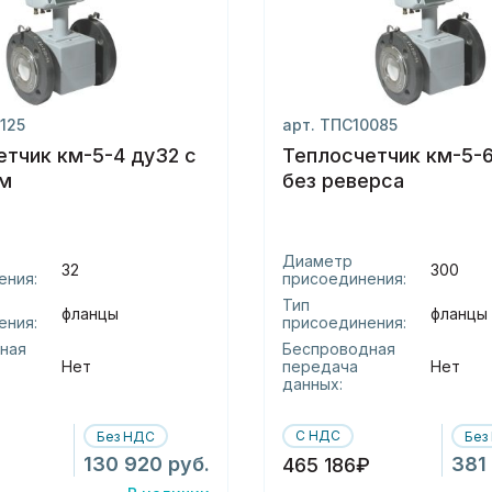
125
арт. ТПС10085
етчик км-5-4 ду32 с
Теплосчетчик км-5-
м
без реверса
Диаметр
32
300
ения:
присоединения:
Тип
фланцы
фланцы
ения:
присоединения:
ная
Беспроводная
Нет
передача
Нет
данных:
С НДС
Без НДС
Без
130 920 руб.
381
465 186₽