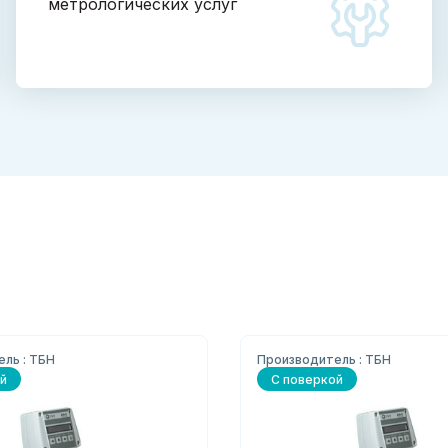
метрологических услуг
ль : ТБН
Производитель : ТБН
й
С поверкой