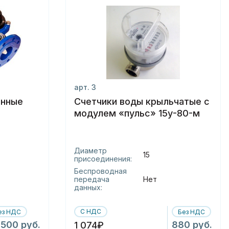
арт. 3
инные
Счетчики воды крыльчатые с
модулем «пульс» 15у-80-м
Диаметр
15
присоединения:
Беспроводная
передача
Нет
данных:
С НДС
ез НДС
Без НДС
 500 руб.
880 руб.
1 074₽