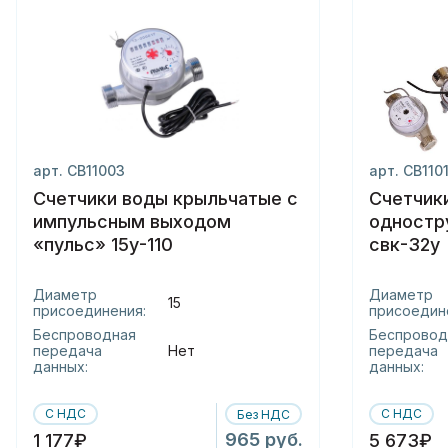
арт. СВ11003
арт. СВ110
Счетчики воды крыльчатые с
Счетчик
импульсным выходом
одностр
«пульс» 15у-110
свк-32у
Диаметр
Диаметр
15
присоединения:
присоедин
Беспроводная
Беспровод
передача
Нет
передача
данных:
данных:
С НДС
С НДС
Без НДС
965 руб.
1 177₽
5 673₽