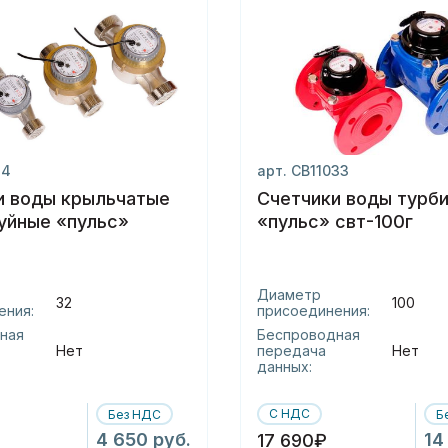
14
арт. СВ11033
и воды крыльчатые
Счетчики воды турб
уйные «пульс»
«пульс» свт-100г
Диаметр
32
100
ения:
присоединения:
ная
Беспроводная
Нет
передача
Нет
данных:
С НДС
Без НДС
Б
4 650 руб.
14
17 690₽