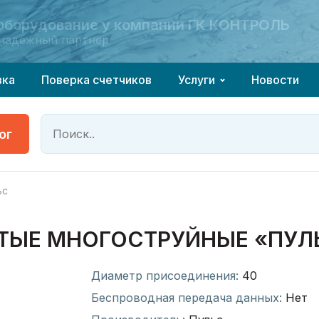
 оборудование у компании ГК КОНТРОЛЬ
 оборудование у компании ГК КОНТРОЛЬ
надёжный партнёр
надёжный партнёр
вка
Поверка счетчиков
Услуги
Новости
ог
ьс
ТЫЕ МНОГОСТРУЙНЫЕ «ПУЛ
Диаметр присоединения:
40
Беспроводная передача данных:
Нет