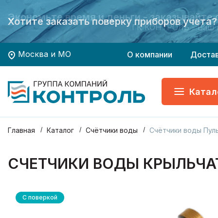
Экономьте время и деньги - заказывайте
Экономьте время и деньги - заказывайте
Хотите заказать поверку приборов учета?
Хотите заказать поверку приборов учета?
ГК КОНТРОЛЬ - Ваш 
ГК КОНТРОЛЬ - Ваш 
Москва и МО
О компании
Доста
Катал
Главная
Каталог
Счётчики воды
Счётчики воды Пул
СЧЕТЧИКИ ВОДЫ КРЫЛЬЧА
С поверкой