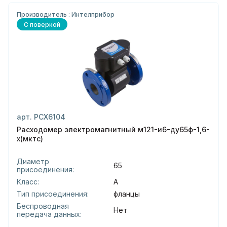
Производитель : Интелприбор
С поверкой
арт. РСХ6104
Расходомер электромагнитный м121-и6-ду65ф-1,6-
х(мктс)
Диаметр
65
присоединения:
Класс:
А
Тип присоединения:
фланцы
Беспроводная
Нет
передача данных: