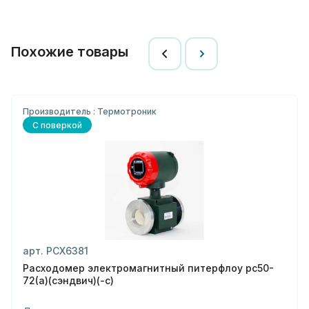
Похожие товары
Производитель : Термотроник
С поверкой
арт. РСХ6381
Расходомер электромагнитный питерфлоу рс50-
72(а)(сэндвич)(-с)