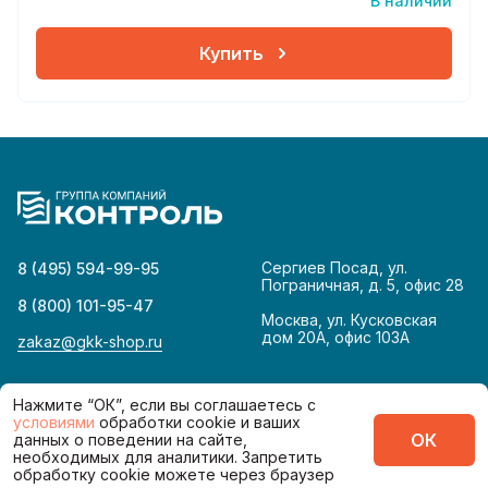
В наличии
Купить
Сергиев Посад, ул.
8 (495) 594-99-95
Пограничная, д. 5, офис 28
8 (800) 101-95-47
Москва, ул. Кусковская
дом 20А, офис 103А
zakaz@gkk-shop.ru
© 2026
Политика конфиденциальности
Нажмите “ОК”, если вы соглашаетесь с
условиями
обработки cookie и ваших
ОК
данных о поведении на сайте,
Сделано в
необходимых для аналитики. Запретить
обработку cookie можете через браузер