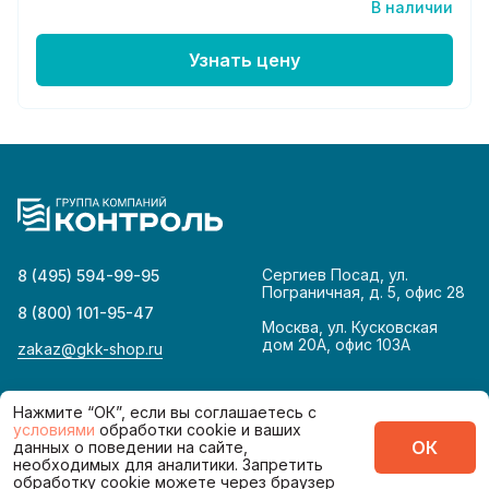
В наличии
Узнать цену
Сергиев Посад, ул.
8 (495) 594-99-95
Пограничная, д. 5, офис 28
8 (800) 101-95-47
Москва, ул. Кусковская
дом 20А, офис 103А
zakaz@gkk-shop.ru
© 2026
Политика конфиденциальности
Нажмите “ОК”, если вы соглашаетесь с
условиями
обработки cookie и ваших
ОК
данных о поведении на сайте,
Сделано в
необходимых для аналитики. Запретить
обработку cookie можете через браузер