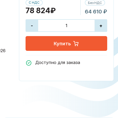
С НДС
Без НДС
78 824₽
64 610 ₽
-
+
Купить
026
Доступно для заказа