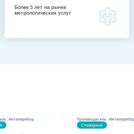
Более 5 лет на рынке
метрологических услуг
ль : Интелприбор
Производитель : Интелприбо
й
С поверкой