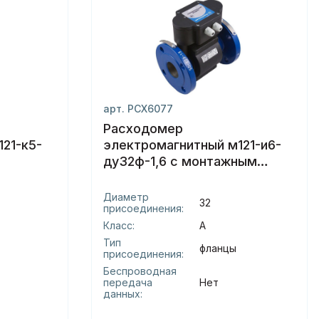
арт. РСХ6077
Расходомер
21-к5-
электромагнитный м121-и6-
ду32ф-1,6 с монтажным
комплектом(мктс)
Диаметр
32
присоединения:
Класс:
А
Тип
фланцы
присоединения:
Беспроводная
передача
Нет
данных: