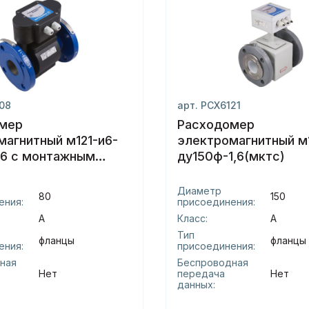
108
арт. РСХ6121
мер
Расходомер
магнитный м121-и6-
электромагнитный м1
,6 с монтажным
ду150ф-1,6(мктс)
том(мктс)
Диаметр
80
150
ения:
присоединения:
А
Класс:
А
Тип
фланцы
фланцы
ения:
присоединения:
ная
Беспроводная
Нет
передача
Нет
данных: