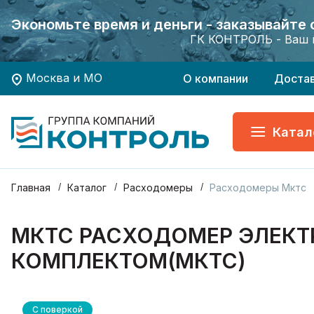
Экономьте время и деньги - заказывайте
Экономьте время и деньги - заказывайте
Хотите заказать поверку приборов учета?
Хотите заказать поверку приборов учета?
ГК КОНТРОЛЬ - Ваш 
ГК КОНТРОЛЬ - Ваш 
Москва и МО
О компании
Доста
Катал
Главная
Каталог
Расходомеры
Расходомеры Мктс
МКТС РАСХОДОМЕР ЭЛЕКТ
КОМПЛЕКТОМ(МКТС)
С поверкой