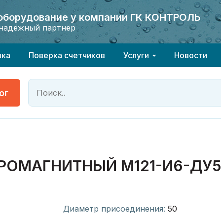
 оборудование у компании ГК КОНТРОЛЬ
 оборудование у компании ГК КОНТРОЛЬ
надёжный партнёр
надёжный партнёр
вка
Поверка счетчиков
Услуги
Новости
ог
РОМАГНИТНЫЙ М121-И6-ДУ5
Диаметр присоединения:
50