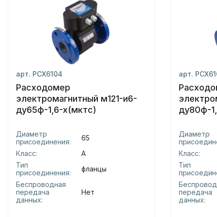
арт. РСХ6104
арт. РСХ6
Расходомер
Расходо
электромагнитный м121-и6-
электро
ду65ф-1,6-х(мктс)
ду80ф-1
комплек
Диаметр
Диаметр
65
присоединения:
присоедин
Класс:
А
Класс:
Тип
Тип
фланцы
присоединения:
присоедин
Беспроводная
Беспровод
передача
Нет
передача
данных:
данных: