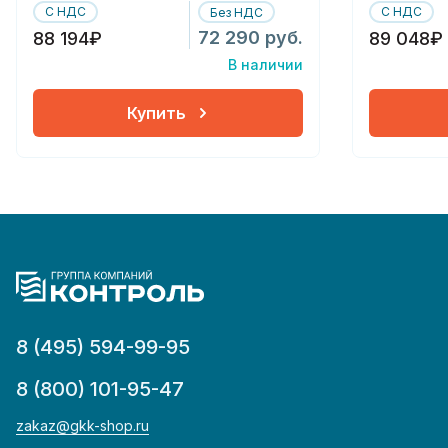
С НДС
С НДС
Без НДС
72 290 руб.
88 194₽
89 048₽
В наличии
Купить
8 (495) 594-99-95
8 (800) 101-95-47
zakaz@gkk-shop.ru