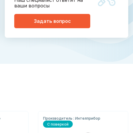
Наш специалист ответит на
ваши вопросы
Задать вопрос
р
Производитель : Интелприбор
С поверкой