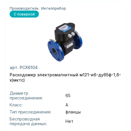
Производитель : Интелприбор
С поверкой
арт. РСХ6104
Расходомер электромагнитный м121-и6-ду65ф-1,6-
х(мктс)
Диаметр
65
присоединения:
Класс:
А
Тип присоединения:
фланцы
Беспроводная
Нет
передача данных: