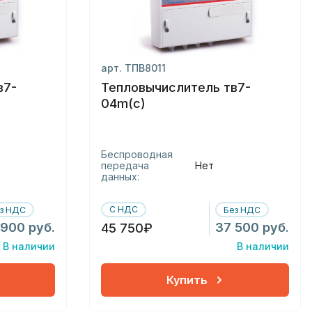
арт. ТПВ8011
в7-
Тепловычислитель тв7-
04m(с)
Беспроводная
передача
Нет
данных:
С НДС
з НДС
Без НДС
 900 руб.
37 500 руб.
45 750₽
В наличии
В наличии
Купить