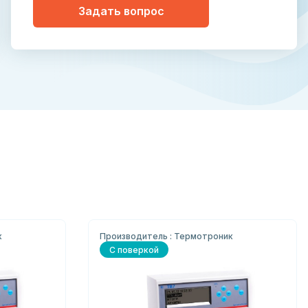
Задать вопрос
к
Производитель : Термотроник
С поверкой