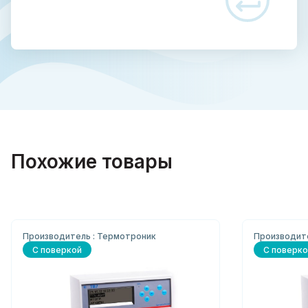
Похожие товары
Производитель : Термотроник
Производит
С поверкой
С поверко