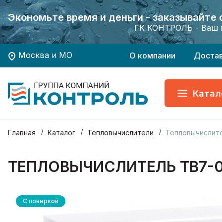
Экономьте время и деньги - заказывайте
Экономьте время и деньги - заказывайте
Хотите заказать поверку приборов учета?
Хотите заказать поверку приборов учета?
ГК КОНТРОЛЬ - Ваш 
ГК КОНТРОЛЬ - Ваш 
Москва и МО
О компании
Доста
Катал
Главная
Каталог
Тепловычислители
Тепловычислит
ТЕПЛОВЫЧИСЛИТЕЛЬ ТВ7-04
С поверкой