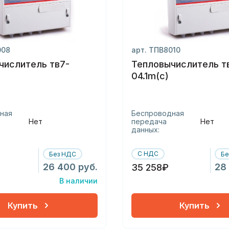
008
арт. ТПВ8010
числитель тв7-
Тепловычислитель т
04.1m(с)
ная
Беспроводная
Нет
передача
Нет
данных:
С НДС
Без НДС
Бе
26 400 руб.
28
35 258₽
В наличии
Купить
Купить