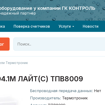
 оборудование у компании ГК КОНТРОЛЬ
 оборудование у компании ГК КОНТРОЛЬ
надёжный партнёр
надёжный партнёр
вка
Поверка счетчиков
Услуги
Новости
ог
ели Термотроник
.1M ЛАЙТ(С) ТПВ8009
Беспроводная передача данных:
Нет
Производитель:
Термотроник