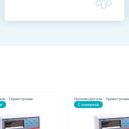
ель : Термотроник
Производитель : Термотрони
й
С поверкой