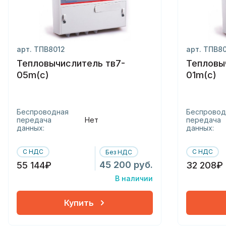
арт. ТПВ8012
арт. ТПВ8
Тепловычислитель тв7-
Тепловы
05m(с)
01m(с)
Беспроводная
Беспровод
передача
Нет
передача
данных:
данных:
С НДС
С НДС
Без НДС
45 200 руб.
55 144₽
32 208₽
В наличии
Купить