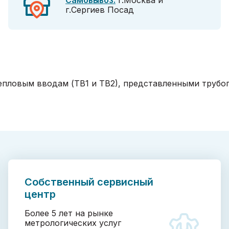
Самовывоз:
г.Москва и
г.Сергиев Посад
епловым вводам (ТВ1 и ТВ2), представленными трубоп
Собственный сервисный
центр
Более 5 лет на рынке
метрологических услуг