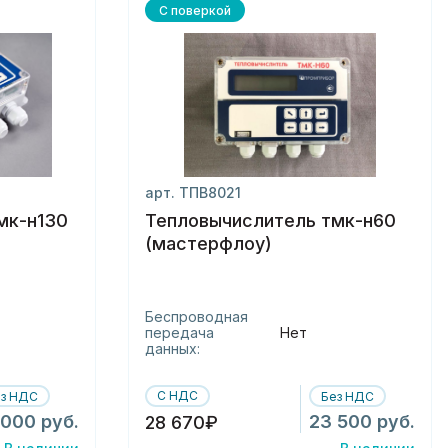
С поверкой
арт. ТПВ8021
мк-н130
Тепловычислитель тмк-н60
(мастерфлоу)
Беспроводная
передача
Нет
данных:
С НДС
ез НДС
Без НДС
 000 руб.
23 500 руб.
28 670₽