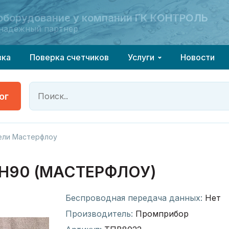
 оборудование у компании ГК КОНТРОЛЬ
 оборудование у компании ГК КОНТРОЛЬ
надёжный партнёр
надёжный партнёр
вка
Поверка счетчиков
Услуги
Новости
ог
ели Мастерфлоу
Н90 (МАСТЕРФЛОУ)
Беспроводная передача данных:
Нет
Производитель:
Промприбор