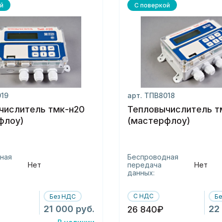
й
С поверкой
019
арт. ТПВ8018
числитель тмк-н20
Тепловычислитель т
флоу)
(мастерфлоу)
ная
Беспроводная
Нет
передача
Нет
данных:
С НДС
Без НДС
Б
21 000 руб.
22
26 840₽