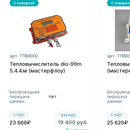
С поверкой
С поверко
арт. ТПВ8002
арт. ТПВ8
Тепловычислитель dio-99m
Тепловы
5.4.4.м (мастерфлоу)
(мастер
Беспроводная
Беспровод
передача
Нет
передача
данных:
данных:
С НДС
С НДС
Без НДС
19 400 руб.
23 668₽
25 620₽