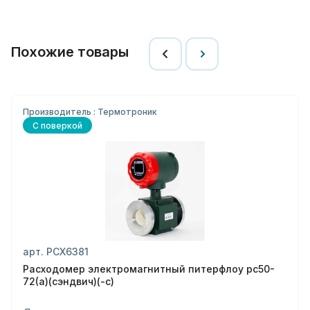
Похожие товары
Производитель : Термотроник
С поверкой
арт. РСХ6381
Расходомер электромагнитный питерфлоу рс50-
72(а)(сэндвич)(-с)