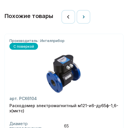
Похожие товары
Производитель : Интелприбор
С поверкой
арт. РСХ6104
Расходомер электромагнитный м121-и6-ду65ф-1,6-
х(мктс)
Диаметр
65