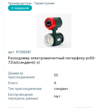
Производитель : Термотроник
С поверкой
арт. РСХ6381
Расходомер электромагнитный питерфлоу рс50-
72(а)(сэндвич)(-с)
Диаметр
50
присоединения:
Класс:
А
Тип присоединения:
сэндвич
Беспроводная
Нет
передача данных: