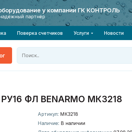
 оборудование у компании ГК КОНТРОЛЬ
 оборудование у компании ГК КОНТРОЛЬ
надёжный партнёр
надёжный партнёр
вка
Поверка счетчиков
Услуги
Новости
ог
 РУ16 ФЛ BENARMO МК3218
Артикул:
МК3218
Наличие:
В наличии