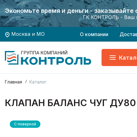
Экономьте время и деньги - заказывайте
Экономьте время и деньги - заказывайте
Хотите заказать поверку приборов учета?
Хотите заказать поверку приборов учета?
ГК КОНТРОЛЬ - Ваш 
ГК КОНТРОЛЬ - Ваш 
Москва и МО
О компании
Доста
Катал
Главная
Каталог
КЛАПАН БАЛАНС ЧУГ ДУ80
С поверкой