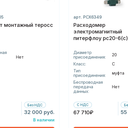
05
арт. РСХ6349
т монтажный теросс
Расходомер
электромагнитный
питерфлоу рс20-6(с
(-м)
ная
Диаметр
20
Нет
присоединения:
Класс:
С
Тип
муфта
присоединения:
Беспроводная
передача
Нет
данных:
С НДС
Без НДС
Б
32 000 руб.
55
67 710₽
В наличии