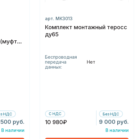
арт. МК3013
Комплект монтажный теросс
ду65
)(муфта)
Беспроводная
передача
Нет
данных:
С НДС
ез НДС
Без НДС
 500 руб.
9 000 руб.
10 980₽
В наличии
В наличии