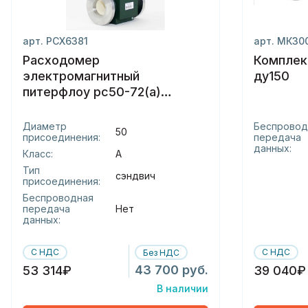
арт. РСХ6381
арт. МК30
Расходомер
Комплек
электромагнитный
ду150
питерфлоу рс50-72(а)
(сэндвич)(-с)
Диаметр
Беспровод
50
присоединения:
передача
данных:
Класс:
А
Тип
сэндвич
присоединения:
Беспроводная
передача
Нет
данных:
С НДС
С НДС
Без НДС
43 700 руб.
53 314₽
39 040₽
В наличии