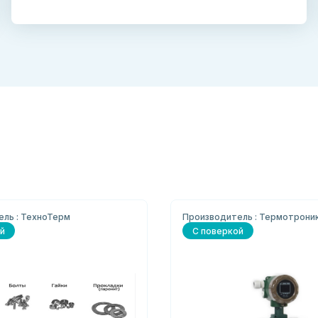
ль : ТехноТерм
Производитель : Термотрони
й
С поверкой