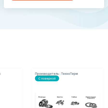
к
Производитель : ТехноТерм
С поверкой