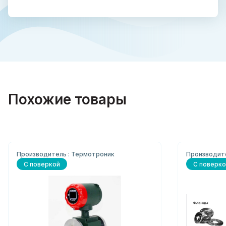
Похожие товары
Производитель : Термотроник
Производите
С поверкой
С поверко