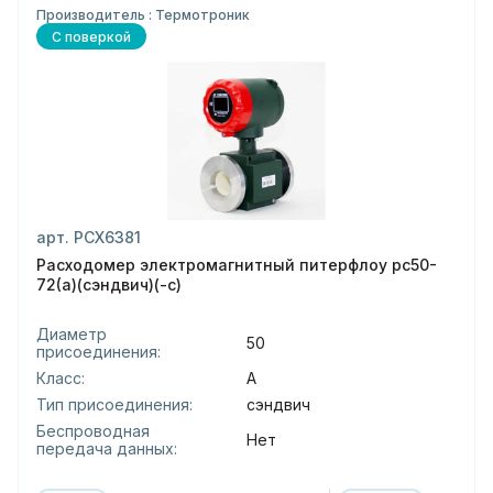
Производитель : Термотроник
С поверкой
арт. РСХ6381
Расходомер электромагнитный питерфлоу рс50-
72(а)(сэндвич)(-с)
Диаметр
50
присоединения:
Класс:
А
Тип присоединения:
сэндвич
Беспроводная
Нет
передача данных: