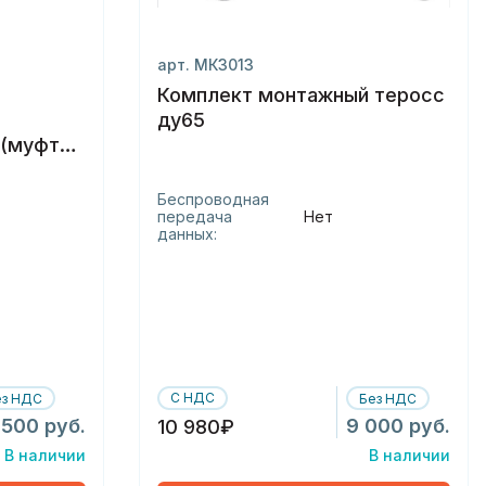
арт. МК3013
Комплект монтажный теросс
ду65
)(муфта)
Беспроводная
передача
Нет
данных:
С НДС
ез НДС
Без НДС
 500 руб.
9 000 руб.
10 980₽
В наличии
В наличии