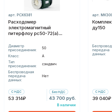
арт. РСХ6381
арт. МК30
Расходомер
Комплек
электромагнитный
ду150
питерфлоу рс50-72(а)
(сэндвич)(-с)
Диаметр
Беспровод
50
присоединения:
передача
данных:
Класс:
А
Тип
сэндвич
присоединения:
Беспроводная
передача
Нет
данных:
С НДС
С НДС
Без НДС
43 700 руб.
53 314₽
39 040₽
В наличии