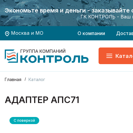
Экономьте время и деньги - заказывайте
Экономьте время и деньги - заказывайте
Хотите заказать поверку приборов учета?
Хотите заказать поверку приборов учета?
ГК КОНТРОЛЬ - Ваш 
ГК КОНТРОЛЬ - Ваш 
Москва и МО
О компании
Доста
Катал
Главная
Каталог
АДАПТЕР АПС71
С поверкой