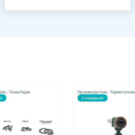
ль : ТехноТерм
Производитель : Термотрони
й
С поверкой