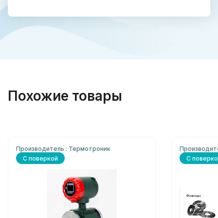
Похожие товары
Производитель : Термотроник
Производите
С поверкой
С поверко