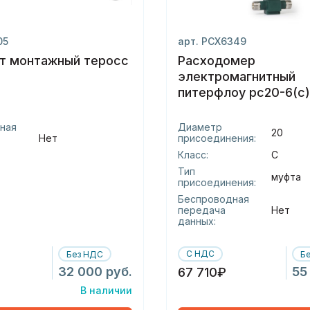
05
арт. РСХ6349
т монтажный теросс
Расходомер
электромагнитный
питерфлоу рс20-6(с
(-м)
ная
Диаметр
20
Нет
присоединения:
Класс:
С
Тип
муфта
присоединения:
Беспроводная
передача
Нет
данных:
С НДС
Без НДС
Б
32 000 руб.
55
67 710₽
В наличии