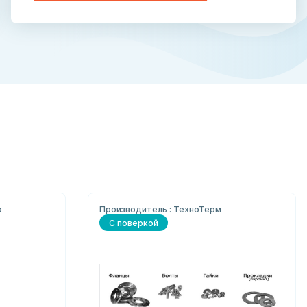
к
Производитель : ТехноТерм
С поверкой