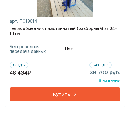
арт. ТО19014
Теплообменник пластинчатый (разборный) sn04-
10 гвс
Беспроводная
Нет
передача данных:
С НДС
Без НДС
39 700 руб.
48 434₽
В наличии
Купить