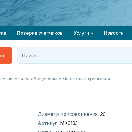
 оборудование у компании ГК КОНТРОЛЬ
 оборудование у компании ГК КОНТРОЛЬ
надёжный партнёр
надёжный партнёр
вка
Поверка счетчиков
Услуги
Новости
ог
полнительное оборудование Монтажные крепления
Диаметр присоединения:
20
Артикул:
МК3133