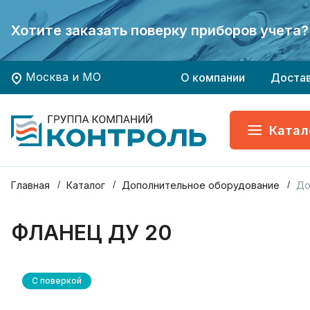
Экономьте время и деньги - заказывайте
Экономьте время и деньги - заказывайте
Хотите заказать поверку приборов учета?
Хотите заказать поверку приборов учета?
ГК КОНТРОЛЬ - Ваш 
ГК КОНТРОЛЬ - Ваш 
Москва и МО
О компании
Доста
Катал
Главная
Каталог
Дополнительное оборудование
До
ФЛАНЕЦ ДУ 20
С поверкой