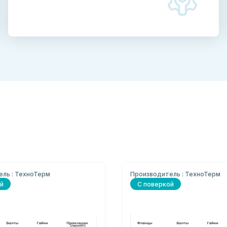
ль : ТехноТерм
Производитель : ТехноТерм
й
С поверкой