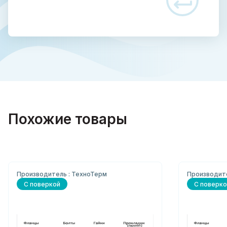
Похожие товары
Производитель : ТехноТерм
Производите
С поверкой
С поверко