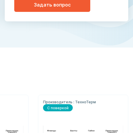
Задать вопрос
Производитель : ТехноТерм
С поверкой