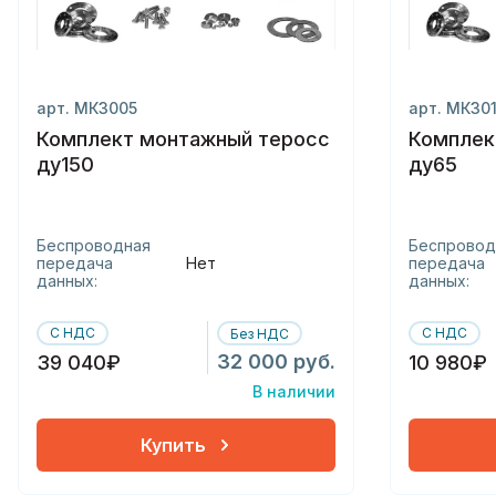
арт. МК3005
арт. МК30
Комплект монтажный теросс
Комплек
ду150
ду65
Беспроводная
Беспровод
передача
Нет
передача
данных:
данных:
С НДС
С НДС
Без НДС
32 000 руб.
39 040₽
10 980₽
В наличии
Купить