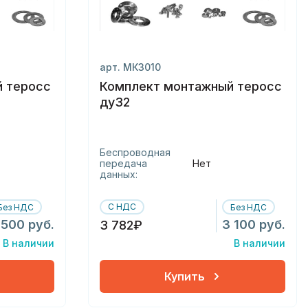
арт. МК3010
 теросс
Комплект монтажный теросс
ду32
Беспроводная
передача
Нет
данных:
С НДС
Без НДС
Без НДС
 500 руб.
3 100 руб.
3 782₽
В наличии
В наличии
Купить