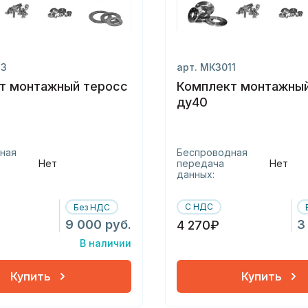
13
арт. МК3011
т монтажный теросс
Комплект монтажный
ду40
ная
Беспроводная
Нет
передача
Нет
данных:
С НДС
Без НДС
9 000 руб.
3
4 270₽
В наличии
Купить
Купить