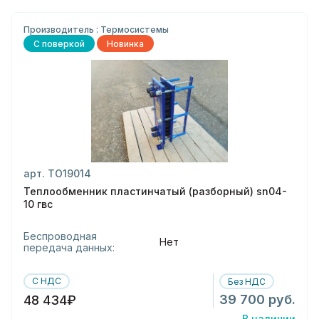
Производитель : Термосистемы
С поверкой
Новинка
арт. ТО19014
Теплообменник пластинчатый (разборный) sn04-
10 гвс
Беспроводная
Нет
передача данных:
С НДС
Без НДС
39 700 руб.
48 434₽
В наличии