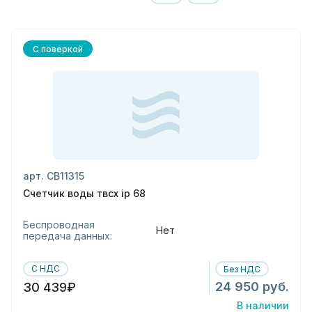
С поверкой
арт. СВ11315
Счетчик воды твсх ip 68
Беспроводная
Нет
передача данных:
С НДС
Без НДС
24 950 руб.
30 439₽
В наличии