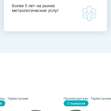
Более 5 лет на рынке
метрологических услуг
ель : Термотроник
Производитель : Термотрони
й
С поверкой