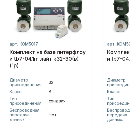
арт. КОМ5017
арт. КОМ5
Комплект на базе питерфлоу
Комплек
и tb7-04.1m лайт к32-30(в)
и tb7-04
(1р)
Диаметр
Диаметр
32
присоединения:
присоедин
Класс:
В
Класс:
Тип
Тип
сэндвич
присоединения:
присоедин
Беспроводная
Беспровод
передача
Нет
передача
данных:
данных: