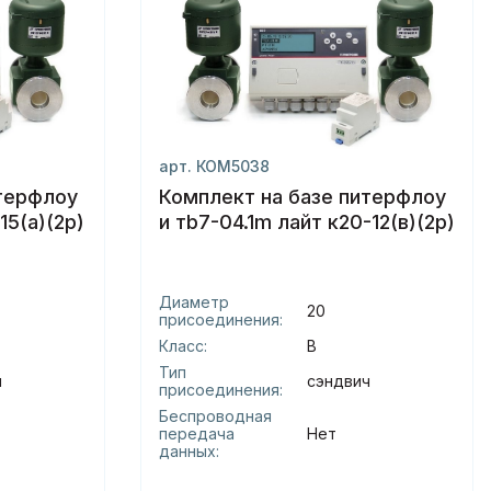
арт. КОМ5038
итерфлоу
Комплект на базе питерфлоу
15(а)(2р)
и тb7-04.1m лайт к20-12(в)(2р)
Диаметр
20
присоединения:
Класс:
В
Тип
ч
сэндвич
присоединения:
Беспроводная
передача
Нет
данных: