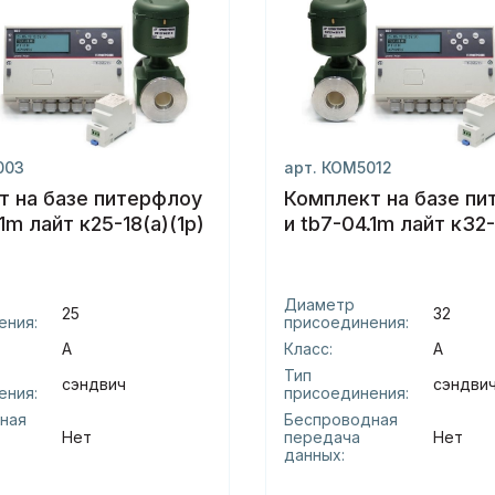
003
арт. КОМ5012
т на базе питерфлоу
Комплект на базе п
.1m лайт к25-18(а)(1р)
и tb7-04.1m лайт к32-
Диаметр
25
32
ения:
присоединения:
А
Класс:
А
Тип
сэндвич
сэндви
ения:
присоединения:
ная
Беспроводная
Нет
передача
Нет
данных: