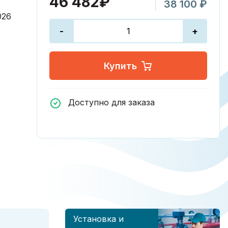
46 482₽
38 100 ₽
026
-
+
Купить
Доступно для заказа
Установка и