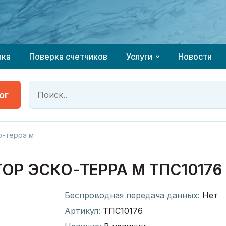
 оборудование у компании ГК КОНТРОЛЬ
 оборудование у компании ГК КОНТРОЛЬ
надёжный партнёр
надёжный партнёр
вка
Поверка счетчиков
Услуги
Новости
ог
о-терра м
ОР ЭСКО-ТЕРРА М ТПС10176
Беспроводная передача данных:
Нет
Артикул:
ТПС10176