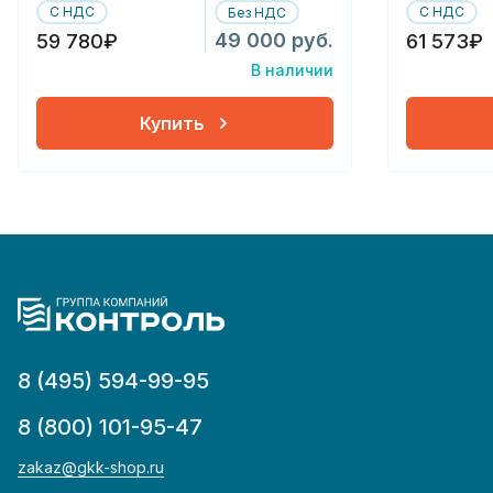
С НДС
С НДС
Без НДС
49 000 руб.
59 780₽
61 573₽
В наличии
Купить
8 (495) 594-99-95
8 (800) 101-95-47
zakaz@gkk-shop.ru