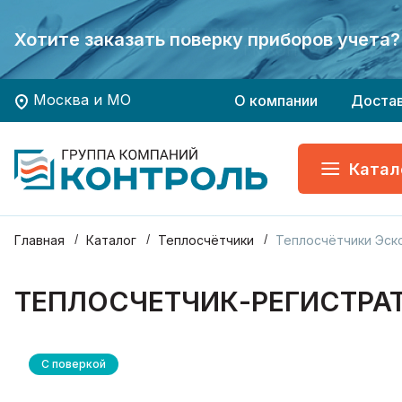
Экономьте время и деньги - заказывайте
Экономьте время и деньги - заказывайте
Хотите заказать поверку приборов учета?
Хотите заказать поверку приборов учета?
ГК КОНТРОЛЬ - Ваш 
ГК КОНТРОЛЬ - Ваш 
Москва и МО
О компании
Доста
Катал
Главная
Каталог
Теплосчётчики
Теплосчётчики Эск
ТЕПЛОСЧЕТЧИК-РЕГИСТРАТ
С поверкой